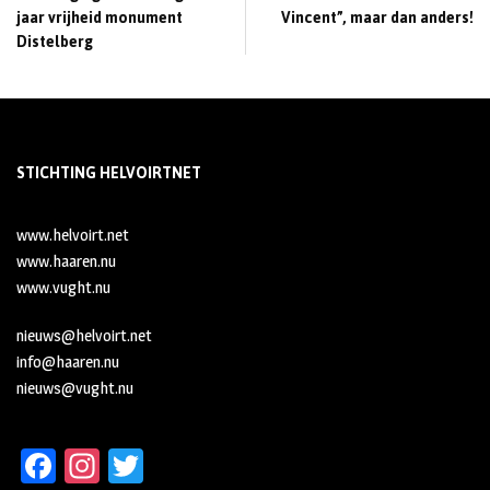
jaar vrijheid monument
Vincent”, maar dan anders!
Distelberg
STICHTING HELVOIRTNET
www.helvoirt.net
www.haaren.nu
www.vught.nu
nieuws@helvoirt.net
info@haaren.nu
nieuws@vught.nu
Fa
In
T