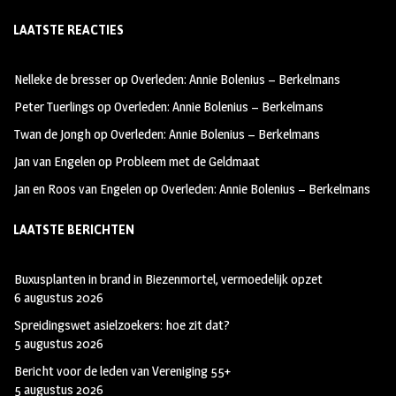
ce
st
wi
LAATSTE REACTIES
b
ag
tt
oo
ra
er
Nelleke de bresser
op
Overleden: Annie Bolenius – Berkelmans
k
m
Peter Tuerlings
op
Overleden: Annie Bolenius – Berkelmans
Twan de Jongh
op
Overleden: Annie Bolenius – Berkelmans
Jan van Engelen
op
Probleem met de Geldmaat
Jan en Roos van Engelen
op
Overleden: Annie Bolenius – Berkelmans
LAATSTE BERICHTEN
Buxusplanten in brand in Biezenmortel, vermoedelijk opzet
6 augustus 2026
Spreidingswet asielzoekers: hoe zit dat?
5 augustus 2026
Bericht voor de leden van Vereniging 55+
5 augustus 2026