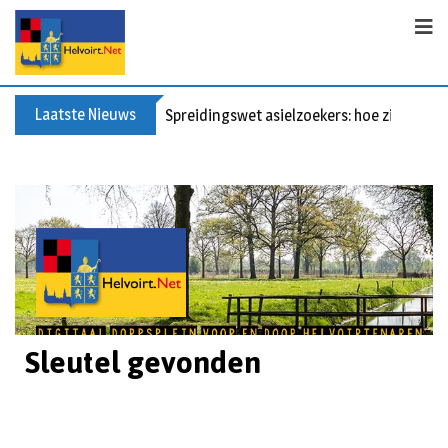
Laatste Nieuws
Spreidingswet asielzoekers: hoe zit dat?
Sleutel gevonden