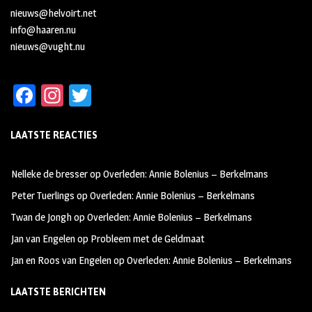
nieuws@helvoirt.net
info@haaren.nu
nieuws@vught.nu
Fa
In
T
ce
st
wi
LAATSTE REACTIES
b
ag
tt
oo
ra
er
Nelleke de bresser
op
Overleden: Annie Bolenius – Berkelmans
k
m
Peter Tuerlings
op
Overleden: Annie Bolenius – Berkelmans
Twan de Jongh
op
Overleden: Annie Bolenius – Berkelmans
Jan van Engelen
op
Probleem met de Geldmaat
Jan en Roos van Engelen
op
Overleden: Annie Bolenius – Berkelmans
LAATSTE BERICHTEN