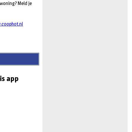
 woning? Meld je
.coophot.nl
is app