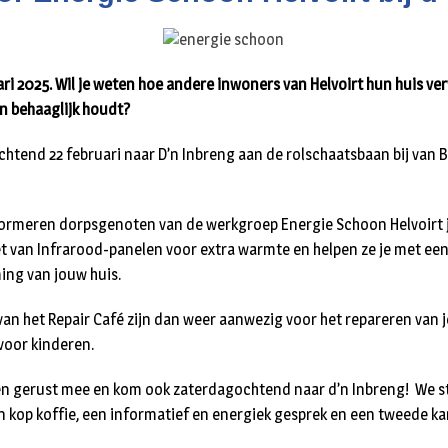
ari 2025. Wil je weten hoe andere inwoners van Helvoirt hun huis 
en behaaglijk houdt?
tend 22 februari naar D’n Inbreng aan de rolschaatsbaan bij van B
formeren dorpsgenoten van de werkgroep Energie Schoon Helvoirt 
et van Infrarood-panelen voor extra warmte en helpen ze je met ee
ing van jouw huis.
 van het Repair Café zijn dan weer aanwezig voor het repareren van j
 voor kinderen.
en gerust mee en kom ook zaterdagochtend naar d’n Inbreng! We st
n kop koffie, een informatief en energiek gesprek en een tweede kan