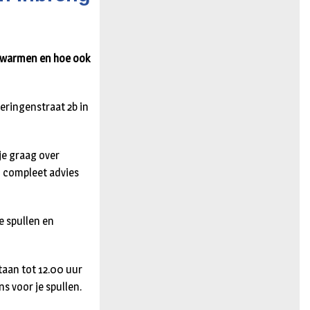
n
verwarmen en hoe ook
eringenstraat 2b in
je graag over
n compleet advies
e spullen en
aan tot 12.00 uur
s voor je spullen.