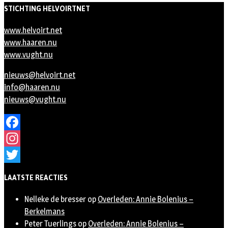
STICHTING HELVOIRTNET
www.helvoirt.net
www.haaren.nu
www.vught.nu
nieuws@helvoirt.net
info@haaren.nu
nieuws@vught.nu
Facebook
Instagram
Twitter
LAATSTE REACTIES
Nelleke de bresser
op
Overleden: Annie Bolenius –
Berkelmans
Peter Tuerlings
op
Overleden: Annie Bolenius –