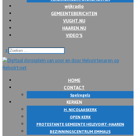
wijkradio
GEMEENTEBERICHTEN
VUGHT.NU
HAAREN.NU
VIDEO’S
x
HOME
CONTACT
Spelregels
KERKEN
H. NICOLAASKERK
OPEN KERK
PROTESTANTE GEMEENTE HELEVOIRT-HAAREN
BEZINNINGSCENTRUM EMMAUS