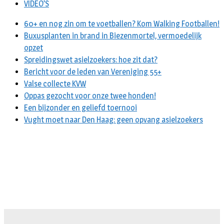
VIDEO’S
60+ en nog zin om te voetballen? Kom Walking Footballen!
Buxusplanten in brand in Biezenmortel, vermoedelijk
opzet
Spreidingswet asielzoekers: hoe zit dat?
Bericht voor de leden van Vereniging 55+
Valse collecte KVW
Oppas gezocht voor onze twee honden!
Een bijzonder en geliefd toernooi
Vught moet naar Den Haag: geen opvang asielzoekers