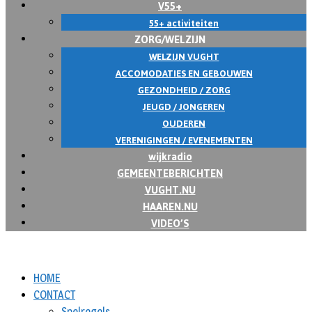
V55+
55+ activiteiten
ZORG/WELZIJN
WELZIJN VUGHT
ACCOMODATIES EN GEBOUWEN
GEZONDHEID / ZORG
JEUGD / JONGEREN
OUDEREN
VERENIGINGEN / EVENEMENTEN
wijkradio
GEMEENTEBERICHTEN
VUGHT.NU
HAAREN.NU
VIDEO’S
HOME
CONTACT
Spelregels