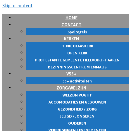
Skip to content
HOME
CONTACT
Spelregels
KERKEN
H. NICOLAASKERK
OPEN KERK
PROTESTANTE GEMEENTE HELEVOIRT-HAAREN
BEZINNINGSCENTRUM EMMAUS
V55+
55+ activiteiten
ZORG/WELZIJN
WELZIJN VUGHT
ACCOMODATIES EN GEBOUWEN
GEZONDHEID / ZORG
JEUGD / JONGEREN
OUDEREN
VERENIGINGEN / EVENEMENTEN