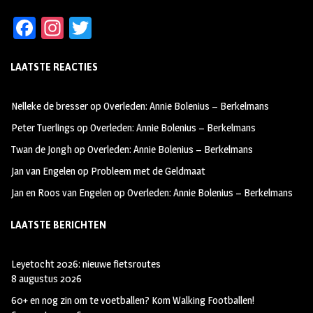
Fa
In
T
ce
st
wi
LAATSTE REACTIES
b
ag
tt
oo
ra
er
Nelleke de bresser
op
Overleden: Annie Bolenius – Berkelmans
k
m
Peter Tuerlings
op
Overleden: Annie Bolenius – Berkelmans
Twan de Jongh
op
Overleden: Annie Bolenius – Berkelmans
Jan van Engelen
op
Probleem met de Geldmaat
Jan en Roos van Engelen
op
Overleden: Annie Bolenius – Berkelmans
LAATSTE BERICHTEN
Leyetocht 2026: nieuwe fietsroutes
8 augustus 2026
60+ en nog zin om te voetballen? Kom Walking Footballen!