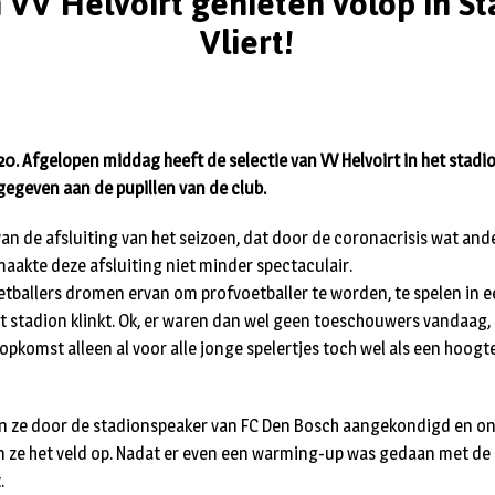
 VV Helvoirt genieten volop in S
Vliert!
020. Afgelopen middag heeft de selectie van VV Helvoirt in het stad
 gegeven aan de pupillen van de club.
an de afsluiting van het seizoen, dat door de coronacrisis wat and
aakte deze afsluiting niet minder spectaculair.
tballers dromen ervan om profvoetballer te worden, te spelen in e
t stadion klinkt. Ok, er waren dan wel geen toeschouwers vandaag,
opkomst alleen al voor alle jonge spelertjes toch wel als een hoo
n ze door de stadionspeaker van FC Den Bosch aangekondigd en o
 ze het veld op. Nadat er even een warming-up was gedaan met de 
.