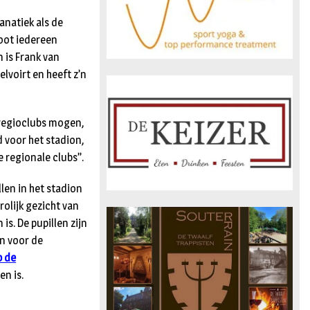
anatiek als de
noot iedereen
 is Frank van
elvoirt en heeft z’n
e regioclubs mogen,
d voor het stadion,
 regionale clubs’’.
len in het stadion
rolijk gezicht van
s. De pupillen zijn
en voor de
p de
en is.