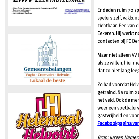
Er deden ruim 70 sp
spelers zelf, vakkun
zichtbaar. Een van 
Eekeren. Hij werkt n
contacten bij FC Den
Maar niet alleen VV 
als ze willen, hier 
dat zo niet lang lee
Zo had voordat Helvo
getraind. Na ruim 2 
het veld. Ook de me
weer een voetbalerv
gastvrijheid en voo
Facebookpagina van
Bron: Jurgen Hamer