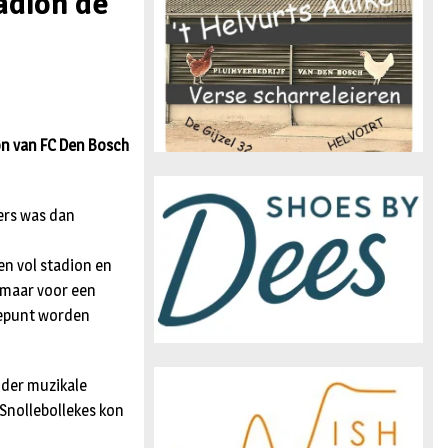
tadion de
n
ion van FC Den Bosch
ers was dan
en vol stadion en
 maar voor een
gtepunt worden
nder muzikale
Snollebollekes kon