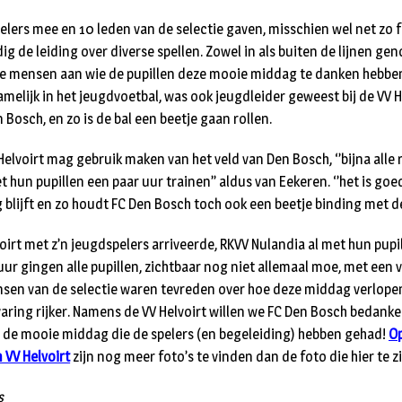
elers mee en 10 leden van de selectie gaven, misschien wel net zo f
dig de leiding over diverse spellen. Zowel in als buiten de lijnen ge
de mensen aan wie de pupillen deze mooie middag te danken hebben
amelijk in het jeugdvoetbal, was ook jeugdleider geweest bij de VV H
 Bosch, en zo is de bal een beetje gaan rollen.
Helvoirt mag gebruik maken van het veld van Den Bosch, ‘’bijna all
met hun pupillen een paar uur trainen’’ aldus van Eekeren. ‘’het is goe
g blijft en zo houdt FC Den Bosch toch ook een beetje binding met de
irt met z’n jeugdspelers arriveerde, RKVV Nulandia al met hun pupil
uur gingen alle pupillen, zichtbaar nog niet allemaal moe, met een v
nsen van de selectie waren tevreden over hoe deze middag verlopen i
aring rijker. Namens de VV Helvoirt willen we FC Den Bosch bedank
r de mooie middag die de spelers (en begeleiding) hebben gehad!
O
 VV Helvoirt
zijn nog meer foto’s te vinden dan de foto die hier te zi
s