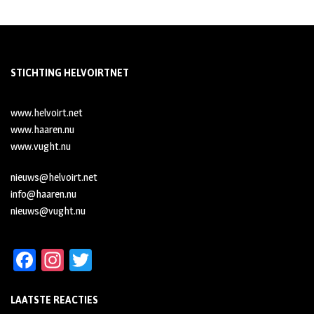
STICHTING HELVOIRTNET
www.helvoirt.net
www.haaren.nu
www.vught.nu
nieuws@helvoirt.net
info@haaren.nu
nieuws@vught.nu
Fa
In
T
ce
st
wi
LAATSTE REACTIES
b
ag
tt