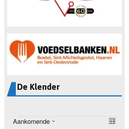
De Klender