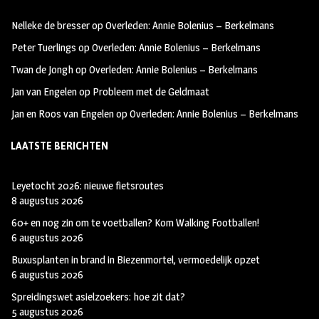
oo
ra
er
Nelleke de bresser
op
Overleden: Annie Bolenius – Berkelmans
k
m
Peter Tuerlings
op
Overleden: Annie Bolenius – Berkelmans
Twan de Jongh
op
Overleden: Annie Bolenius – Berkelmans
Jan van Engelen
op
Probleem met de Geldmaat
Jan en Roos van Engelen
op
Overleden: Annie Bolenius – Berkelmans
LAATSTE BERICHTEN
Leyetocht 2026: nieuwe fietsroutes
8 augustus 2026
60+ en nog zin om te voetballen? Kom Walking Footballen!
6 augustus 2026
Buxusplanten in brand in Biezenmortel, vermoedelijk opzet
6 augustus 2026
Spreidingswet asielzoekers: hoe zit dat?
5 augustus 2026