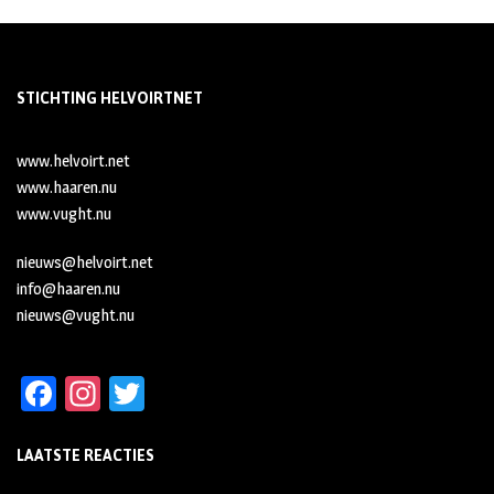
STICHTING HELVOIRTNET
www.helvoirt.net
www.haaren.nu
www.vught.nu
nieuws@helvoirt.net
info@haaren.nu
nieuws@vught.nu
Fa
In
T
ce
st
wi
LAATSTE REACTIES
b
ag
tt