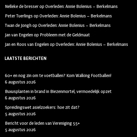
oo
ra
er
Nelleke de bresser
op
Overleden: Annie Bolenius – Berkelmans
k
m
Peter Tuerlings
op
Overleden: Annie Bolenius – Berkelmans
Twan de Jongh
op
Overleden: Annie Bolenius – Berkelmans
Jan van Engelen
op
Probleem met de Geldmaat
Jan en Roos van Engelen
op
Overleden: Annie Bolenius – Berkelmans
LAATSTE BERICHTEN
60+ en nog zin om te voetballen? Kom Walking Footballen!
6 augustus 2026
Buxusplanten in brand in Biezenmortel, vermoedelijk opzet
6 augustus 2026
Spreidingswet asielzoekers: hoe zit dat?
5 augustus 2026
Bericht voor de leden van Vereniging 55+
5 augustus 2026