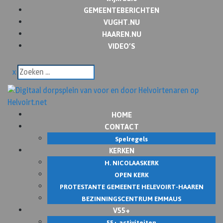
GEMEENTEBERICHTEN
VUGHT.NU
HAAREN.NU
VIDEO’S
x
HOME
CONTACT
Spelregels
KERKEN
H. NICOLAASKERK
OPEN KERK
PROTESTANTE GEMEENTE HELEVOIRT-HAAREN
BEZINNINGSCENTRUM EMMAUS
V55+
55+ activiteiten