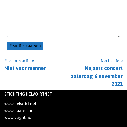
Previous article
Next article
Niet voor mannen
Najaars concert
zaterdag 6 november
2021
STICHTING HELVOIRTNET
www.helvoirt.net
www.haaren.nu
www.vught.nu