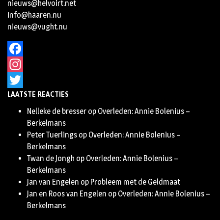
nieuws@helvoirt.net
info@haaren.nu
nieuws@vught.nu
Facebook
Instagram
LAATSTE REACTIES
Twitter
Nelleke de bresser
op
Overleden: Annie Bolenius –
Berkelmans
Peter Tuerlings
op
Overleden: Annie Bolenius –
Berkelmans
Twan de Jongh
op
Overleden: Annie Bolenius –
Berkelmans
Jan van Engelen
op
Probleem met de Geldmaat
Jan en Roos van Engelen
op
Overleden: Annie Bolenius –
Berkelmans