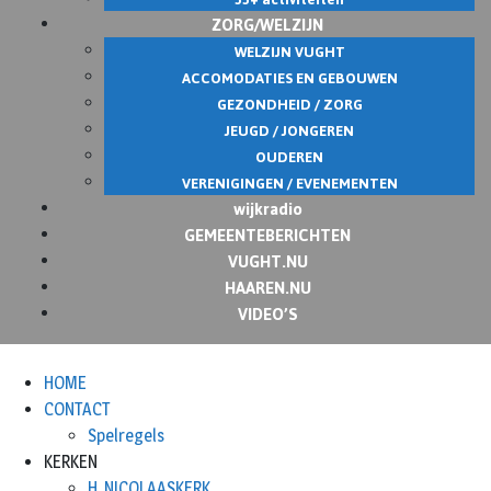
ZORG/WELZIJN
WELZIJN VUGHT
ACCOMODATIES EN GEBOUWEN
GEZONDHEID / ZORG
JEUGD / JONGEREN
OUDEREN
VERENIGINGEN / EVENEMENTEN
wijkradio
GEMEENTEBERICHTEN
VUGHT.NU
HAAREN.NU
VIDEO’S
HOME
CONTACT
Spelregels
KERKEN
H. NICOLAASKERK