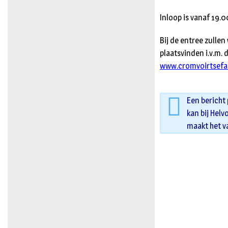
Inloop is vanaf 19.
Bij de entree zull
plaatsvinden i.v.m.
www.cromvoirtsefan
Een bericht
kan bij Helv
maakt het v