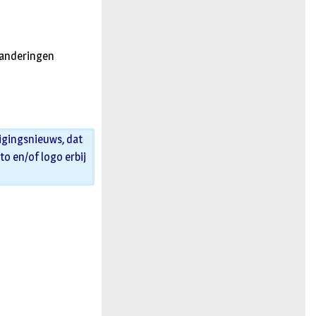
randeringen
igingsnieuws, dat
oto en/of logo erbij