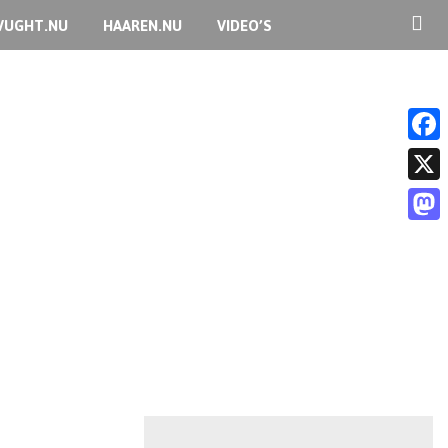
VUGHT.NU
HAAREN.NU
VIDEO’S
F
a
X
c
M
e
a
b
s
o
t
o
o
k
d
o