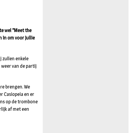
n
te wel “Meet the
 in om voor jullie
j zullen enkele
weer van de partij
ore brengen. We
r Casiopeia en er
lens op de trombone
lijk af met een