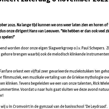
ber 2021. Na lange tijd kunnen we ons weer laten zien en horen of 
ldus onze dirigent Hans van Leeuwen. “We hebben er dan ook veel zin
n spelen!”
end worden door onze eigen Slagwerkgroep o.l.v. Paul Schepers. Zi
 gehore brengen waarbij ook de melodisch klinkende instrumenten 
 Fanfare orkest een vijftal zeer gevarieerde muziekstukken ten geh
 filmmuziek, een muzikale vertaling van de Griekse mythologie ove
ken klinken. Tevens begeleiden we een van onze talenten, Rick Wie
Summertime. Voordat u naar huis gaat sluiten we deze avond natuur
r!
ij u in Cromvoirt in de gymzaal van de basisschool ‘De Leydraad’.