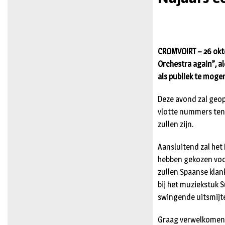
CROMVOIRT – 26 okto
Orchestra again”, a
als publiek te moge
Deze avond zal geop
vlotte nummers ten
zullen zijn.
Aansluitend zal het
hebben gekozen voor
zullen Spaanse klan
bij het muziekstuk 
swingende uitsmijte
Graag verwelkomen w