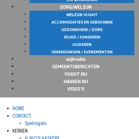
ZORG/WELZIJN
WELZIJN VUGHT
ACCOMODATIES EN GEBOUWEN
GEZONDHEID / ZORG
JEUGD / JONGEREN
OUDEREN
VERENIGINGEN / EVENEMENTEN
wijkradio
GEMEENTEBERICHTEN
VUGHT.NU
HAAREN.NU
VIDEO’S
HOME
CONTACT
Spelregels
KERKEN
H. NICOLAASKERK