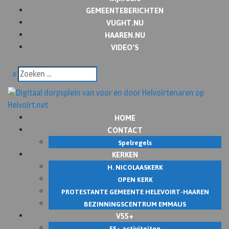
GEMEENTEBERICHTEN
VUGHT.NU
HAAREN.NU
VIDEO’S
x
HOME
CONTACT
Spelregels
KERKEN
H. NICOLAASKERK
OPEN KERK
PROTESTANTE GEMEENTE HELEVOIRT-HAAREN
BEZINNINGSCENTRUM EMMAUS
V55+
55+ activiteiten