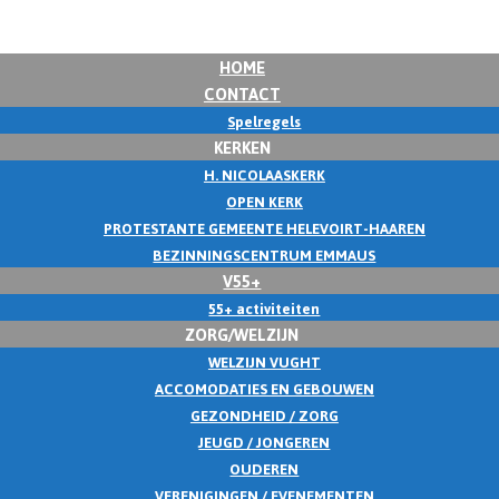
HOME
CONTACT
Spelregels
KERKEN
H. NICOLAASKERK
OPEN KERK
PROTESTANTE GEMEENTE HELEVOIRT-HAAREN
BEZINNINGSCENTRUM EMMAUS
V55+
55+ activiteiten
ZORG/WELZIJN
WELZIJN VUGHT
ACCOMODATIES EN GEBOUWEN
GEZONDHEID / ZORG
JEUGD / JONGEREN
OUDEREN
VERENIGINGEN / EVENEMENTEN