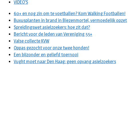
VIDEO’S
60+ en nog zin om te voetballen? Kom Walking Footballen!
Buxusplanten in brand in Biezenmortel, vermoedelijk opzet
Spreidingswet asielzoekers: hoe zit dat?
Bericht voor de leden van Vereniging 55+
Valse collecte KVW
Oppas gezocht voor onze twee honden!
Een bijzonder en geliefd toernooi
Vught moet naar Den Haag: geen opvang asielzoekers