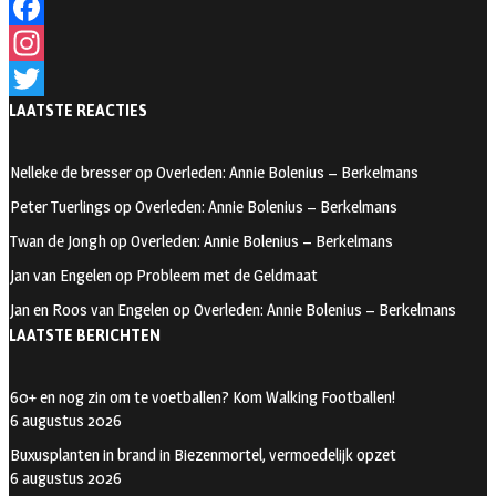
F
a
I
LAATSTE REACTIES
c
n
T
e
s
w
Nelleke de bresser
op
Overleden: Annie Bolenius – Berkelmans
b
t
i
Peter Tuerlings
op
Overleden: Annie Bolenius – Berkelmans
o
a
t
Twan de Jongh
op
Overleden: Annie Bolenius – Berkelmans
o
g
t
Jan van Engelen
op
Probleem met de Geldmaat
k
r
e
Jan en Roos van Engelen
op
Overleden: Annie Bolenius – Berkelmans
a
r
LAATSTE BERICHTEN
m
60+ en nog zin om te voetballen? Kom Walking Footballen!
6 augustus 2026
Buxusplanten in brand in Biezenmortel, vermoedelijk opzet
6 augustus 2026