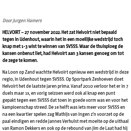
Door Jurgen Hamers
HELVOIRT – 27 november 2022. Het zat Helvoirt niet bepaald
tegen in Udenhout, waarin het in een moeilijke wedstrijd toch
knap met 1-3 wist te winnen van SVSSS. Waar de thuisploeg de
kansen onbenut liet, had Helvoirt aan 3 kansen genoeg om tot
de zege te komen.
Na Loon op Zand wachtte Helvoirt opnieuw een wedstrijd in deze
regio, in Udenhout tegen SVSSS. Op Sportpark Zeshoeven doet
Helvoirt het de laatste jaren prima. Vanaf 2010 verloor het er in 7
duels maar 1x, en vorig seizoen werd ook al knap een punt
gepakt tegen een SVSSS dat toen in goede vorm was en voor het
kampioenschap streed. De 1e helft was iets meer voor SVSSS en
na een kwartier spelen zag Mathijs van Ingen z’n voorzet op de
paal eindigen en redde Jannes Verhulst met moeite op de uithaal
van Ramon Dekkers en ook op de rebound van Jim de Laat had hij