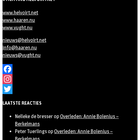
www.helvoirt.net
www.haaren.nu
www.vught.nu
nieuws@helvoirt.net
info@haaren.nu
nieuws@vught.nu
Facebook
Instagram
Twitter
LAATSTE REACTIES
Nelleke de bresser
op
Overleden: Annie Bolenius –
Berkelmans
Peter Tuerlings
op
Overleden: Annie Bolenius –
Berkelmans