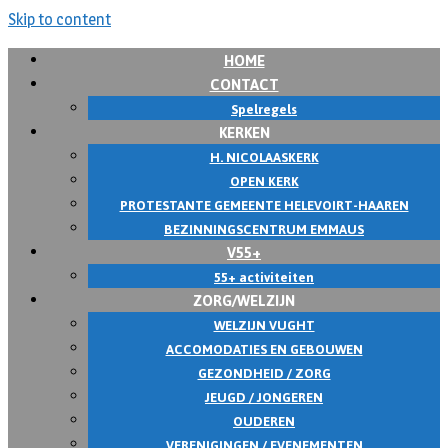
Skip to content
HOME
CONTACT
Spelregels
KERKEN
H. NICOLAASKERK
OPEN KERK
PROTESTANTE GEMEENTE HELEVOIRT-HAAREN
BEZINNINGSCENTRUM EMMAUS
V55+
55+ activiteiten
ZORG/WELZIJN
WELZIJN VUGHT
ACCOMODATIES EN GEBOUWEN
GEZONDHEID / ZORG
JEUGD / JONGEREN
OUDEREN
VERENIGINGEN / EVENEMENTEN