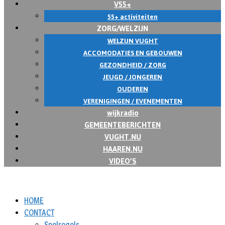
V55+
55+ activiteiten
ZORG/WELZIJN
WELZIJN VUGHT
ACCOMODATIES EN GEBOUWEN
GEZONDHEID / ZORG
JEUGD / JONGEREN
OUDEREN
VERENIGINGEN / EVENEMENTEN
wijkradio
GEMEENTEBERICHTEN
VUGHT.NU
HAAREN.NU
VIDEO’S
HOME
CONTACT
Spelregels