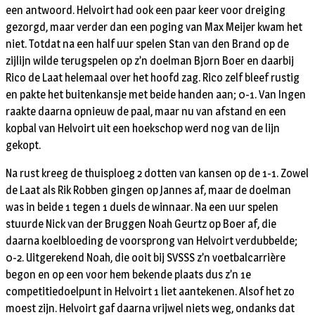
een antwoord. Helvoirt had ook een paar keer voor dreiging
gezorgd, maar verder dan een poging van Max Meijer kwam het
niet. Totdat na een half uur spelen Stan van den Brand op de
zijlijn wilde terugspelen op z’n doelman Bjorn Boer en daarbij
Rico de Laat helemaal over het hoofd zag. Rico zelf bleef rustig
en pakte het buitenkansje met beide handen aan; 0-1. Van Ingen
raakte daarna opnieuw de paal, maar nu van afstand en een
kopbal van Helvoirt uit een hoekschop werd nog van de lijn
gekopt.
Na rust kreeg de thuisploeg 2 dotten van kansen op de 1-1. Zowel
de Laat als Rik Robben gingen op Jannes af, maar de doelman
was in beide 1 tegen 1 duels de winnaar. Na een uur spelen
stuurde Nick van der Bruggen Noah Geurtz op Boer af, die
daarna koelbloeding de voorsprong van Helvoirt verdubbelde;
0-2. Uitgerekend Noah, die ooit bij SVSSS z’n voetbalcarrière
begon en op een voor hem bekende plaats dus z’n 1e
competitiedoelpunt in Helvoirt 1 liet aantekenen. Alsof het zo
moest zijn. Helvoirt gaf daarna vrijwel niets weg, ondanks dat