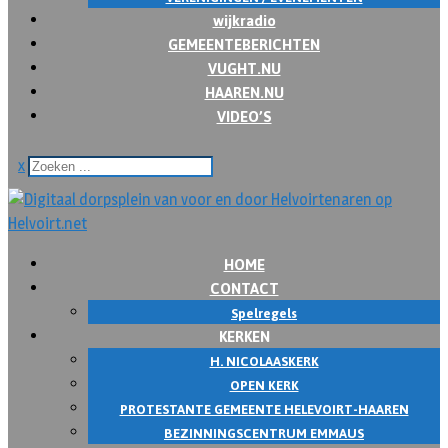
wijkradio
GEMEENTEBERICHTEN
VUGHT.NU
HAAREN.NU
VIDEO’S
x
HOME
CONTACT
Spelregels
KERKEN
H. NICOLAASKERK
OPEN KERK
PROTESTANTE GEMEENTE HELEVOIRT-HAAREN
BEZINNINGSCENTRUM EMMAUS