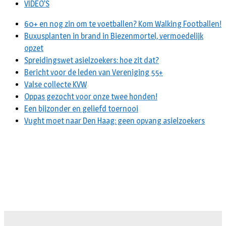
VIDEO’S
60+ en nog zin om te voetballen? Kom Walking Footballen!
Buxusplanten in brand in Biezenmortel, vermoedelijk
opzet
Spreidingswet asielzoekers: hoe zit dat?
Bericht voor de leden van Vereniging 55+
Valse collecte KVW
Oppas gezocht voor onze twee honden!
Een bijzonder en geliefd toernooi
Vught moet naar Den Haag: geen opvang asielzoekers