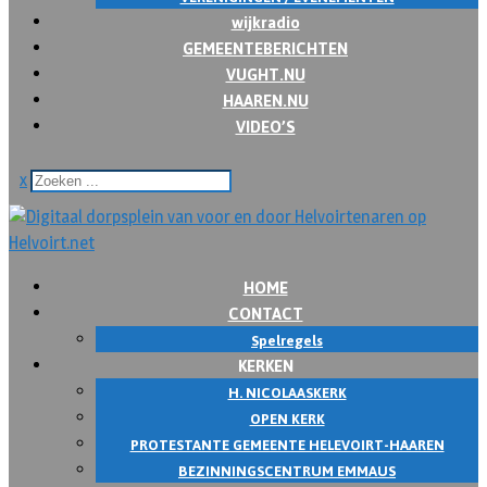
wijkradio
GEMEENTEBERICHTEN
VUGHT.NU
HAAREN.NU
VIDEO’S
x
HOME
CONTACT
Spelregels
KERKEN
H. NICOLAASKERK
OPEN KERK
PROTESTANTE GEMEENTE HELEVOIRT-HAAREN
BEZINNINGSCENTRUM EMMAUS