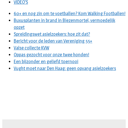
VIDEO’S
60+ en nog zin om te voetballen? Kom Walking Footballen!
Buxusplanten in brand in Biezenmortel, vermoedelijk
opzet
Spreidingswet asielzoekers: hoe zit dat?
Bericht voor de leden van Vereniging 55+
Valse collecte KVW
Oppas gezocht voor onze twee honden!
Een bijzonder en geliefd toernooi
Vught moet naar Den Haag: geen opvang asielzoekers