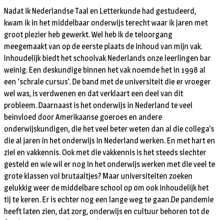
Nadat ik Nederlandse Taal en Letterkunde had gestudeerd,
kwam ik in het middelbaar onderwijs terecht waar ik jaren met
groot plezier heb gewerkt. Wel heb ik de teloorgang
meegemaakt van op de eerste plaats de inhoud van mijn vak.
Inhoudelijk biedt het schoolvak Nederlands onze leerlingen bar
weinig. Een deskundige binnen het vak noemde het in 1998 al
een ‘schrale cursus’. De band met de universiteit die er vroeger
wel was, is verdwenen en dat verklaart een deel van dit
probleem. Daarnaast is het onderwijs in Nederland te veel
beïnvloed door Amerikaanse goeroes en andere
onderwijskundigen, die het veel beter weten dan al die collega’s
die al jaren in het onderwijs in Nederland werken. En met hart en
ziel en vakkennis. Ook met die vakkennis is het steeds slechter
gesteld en wie wil er nog in het onderwijs werken met die veel te
grote klassen vol brutaaltjes? Maar universiteiten zoeken
gelukkig weer de middelbare school op om ook inhoudelijk het
tij te keren. Er is echter nog een lange weg te gaan.De pandemie
heeft laten zien, dat zorg, onderwijs en cultuur behoren tot de