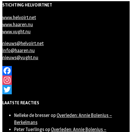
STICHTING HELVOIRTNET
www.helvoirt.net
www.haaren.nu
www.vught.nu
nieuws@helvoirt.net
info@haaren.nu
nieuws@vught.nu
Facebook
Instagram
Twitter
LAATSTE REACTIES
Nelleke de bresser
op
Overleden: Annie Bolenius –
Berkelmans
Peter Tuerlings
op
Overleden: Annie Bolenius –