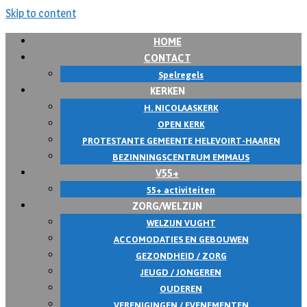
Skip to content
HOME
CONTACT
Spelregels
KERKEN
H. NICOLAASKERK
OPEN KERK
PROTESTANTE GEMEENTE HELEVOIRT-HAAREN
BEZINNINGSCENTRUM EMMAUS
V55+
55+ activiteiten
ZORG/WELZIJN
WELZIJN VUGHT
ACCOMODATIES EN GEBOUWEN
GEZONDHEID / ZORG
JEUGD / JONGEREN
OUDEREN
VERENIGINGEN / EVENEMENTEN