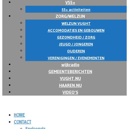
V55+
55+ activiteiten
ZORG/WELZIJN
WELZIJN VUGHT
ACCOMODATIES EN GEBOUWEN
GEZONDHEID / ZORG
JEUGD / JONGEREN
OUDEREN
VERENIGINGEN / EVENEMENTEN
wijkradio
GEMEENTEBERICHTEN
VUGHT.NU
HAAREN.NU
VIDEO’S
HOME
CONTACT
Spelregels