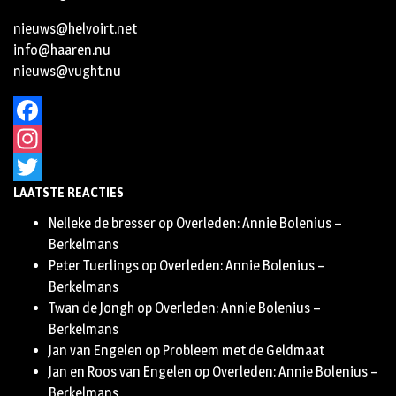
nieuws@helvoirt.net
info@haaren.nu
nieuws@vught.nu
Facebook
Instagram
LAATSTE REACTIES
Twitter
Nelleke de bresser
op
Overleden: Annie Bolenius –
Berkelmans
Peter Tuerlings
op
Overleden: Annie Bolenius –
Berkelmans
Twan de Jongh
op
Overleden: Annie Bolenius –
Berkelmans
Jan van Engelen
op
Probleem met de Geldmaat
Jan en Roos van Engelen
op
Overleden: Annie Bolenius –
Berkelmans