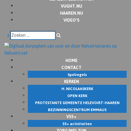
VUGHT.NU
HAAREN.NU
VIDEO’S
x
HOME
CONTACT
Spelregels
KERKEN
H. NICOLAASKERK
OPEN KERK
PROTESTANTE GEMEENTE HELEVOIRT-HAAREN
BEZINNINGSCENTRUM EMMAUS
V55+
55+ activiteiten
ZORG/WELZIJN