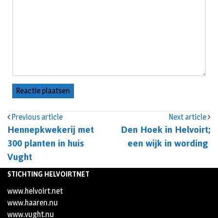
Previous article
Next article
Hennepkwekerij met
Den Hoek in Helvoirt;
300 planten in huis
een wijk in wording
Vught
STICHTING HELVOIRTNET
www.helvoirt.net
www.haaren.nu
www.vught.nu