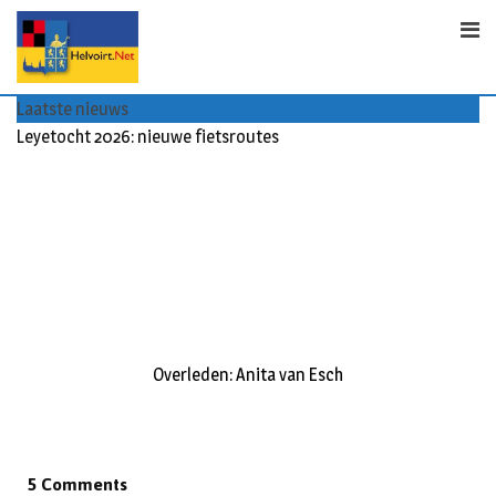
S
k
i
p
Laatste nieuws
t
Leyetocht 2026: nieuwe fietsroutes
o
c
o
n
t
e
n
t
Overleden: Anita van Esch
5 Comments