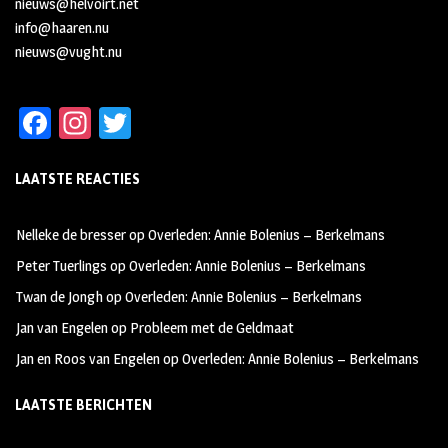
nieuws@helvoirt.net
info@haaren.nu
nieuws@vught.nu
Fa
In
T
ce
st
wi
LAATSTE REACTIES
b
ag
tt
oo
ra
er
Nelleke de bresser
op
Overleden: Annie Bolenius – Berkelmans
k
m
Peter Tuerlings
op
Overleden: Annie Bolenius – Berkelmans
Twan de Jongh
op
Overleden: Annie Bolenius – Berkelmans
Jan van Engelen
op
Probleem met de Geldmaat
Jan en Roos van Engelen
op
Overleden: Annie Bolenius – Berkelmans
LAATSTE BERICHTEN