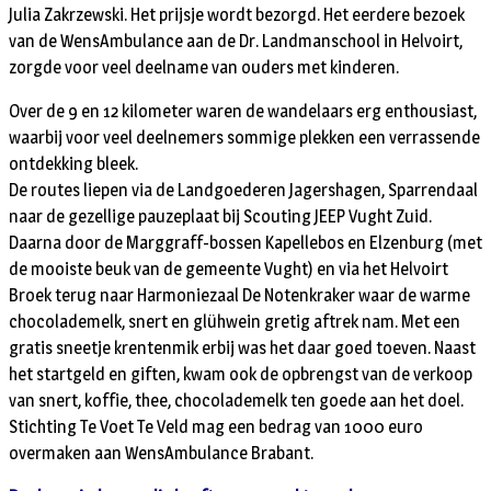
Julia Zakrzewski. Het prijsje wordt bezorgd. Het eerdere bezoek
van de WensAmbulance aan de Dr. Landmanschool in Helvoirt,
zorgde voor veel deelname van ouders met kinderen.
Over de 9 en 12 kilometer waren de wandelaars erg enthousiast,
waarbij voor veel deelnemers sommige plekken een verrassende
ontdekking bleek.
De routes liepen via de Landgoederen Jagershagen, Sparrendaal
naar de gezellige pauzeplaat bij Scouting JEEP Vught Zuid.
Daarna door de Marggraff-bossen Kapellebos en Elzenburg (met
de mooiste beuk van de gemeente Vught) en via het Helvoirt
Broek terug naar Harmoniezaal De Notenkraker waar de warme
chocolademelk, snert en glühwein gretig aftrek nam. Met een
gratis sneetje krentenmik erbij was het daar goed toeven. Naast
het startgeld en giften, kwam ook de opbrengst van de verkoop
van snert, koffie, thee, chocolademelk ten goede aan het doel.
Stichting Te Voet Te Veld mag een bedrag van 1000 euro
overmaken aan WensAmbulance Brabant.