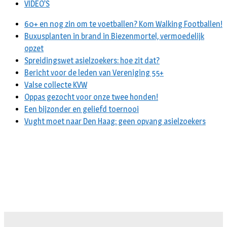
VIDEO’S
60+ en nog zin om te voetballen? Kom Walking Footballen!
Buxusplanten in brand in Biezenmortel, vermoedelijk
opzet
Spreidingswet asielzoekers: hoe zit dat?
Bericht voor de leden van Vereniging 55+
Valse collecte KVW
Oppas gezocht voor onze twee honden!
Een bijzonder en geliefd toernooi
Vught moet naar Den Haag: geen opvang asielzoekers