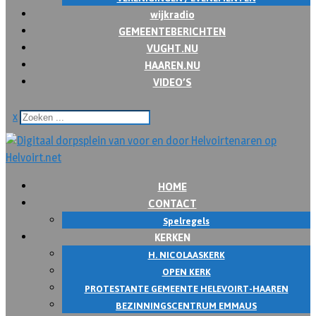
wijkradio
GEMEENTEBERICHTEN
VUGHT.NU
HAAREN.NU
VIDEO’S
x
HOME
CONTACT
Spelregels
KERKEN
H. NICOLAASKERK
OPEN KERK
PROTESTANTE GEMEENTE HELEVOIRT-HAAREN
BEZINNINGSCENTRUM EMMAUS