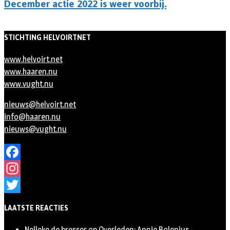
December actie 2022 is weer voorbij.
STICHTING HELVOIRTNET
www.helvoirt.net
www.haaren.nu
www.vught.nu
nieuws@helvoirt.net
info@haaren.nu
nieuws@vught.nu
Facebook
Instagram
Twitter
LAATSTE REACTIES
Nelleke de bresser
op
Overleden: Annie Bolenius –