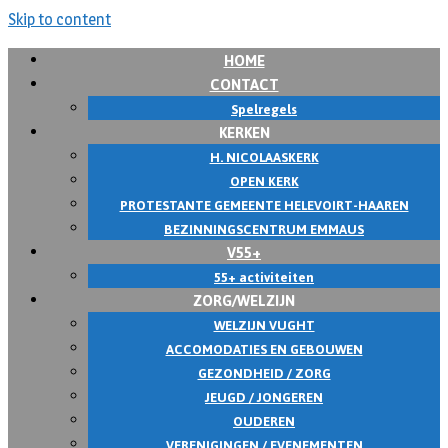
Skip to content
HOME
CONTACT
Spelregels
KERKEN
H. NICOLAASKERK
OPEN KERK
PROTESTANTE GEMEENTE HELEVOIRT-HAAREN
BEZINNINGSCENTRUM EMMAUS
V55+
55+ activiteiten
ZORG/WELZIJN
WELZIJN VUGHT
ACCOMODATIES EN GEBOUWEN
GEZONDHEID / ZORG
JEUGD / JONGEREN
OUDEREN
VERENIGINGEN / EVENEMENTEN