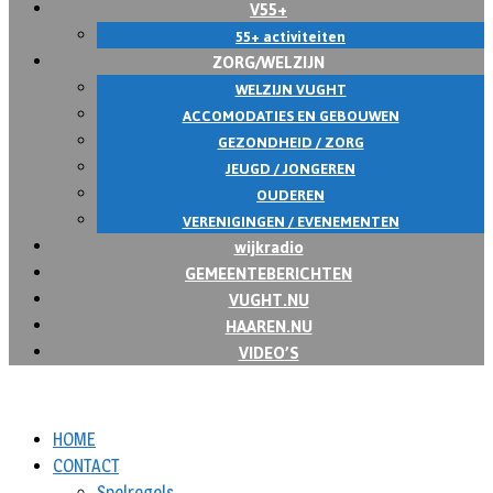
V55+
55+ activiteiten
ZORG/WELZIJN
WELZIJN VUGHT
ACCOMODATIES EN GEBOUWEN
GEZONDHEID / ZORG
JEUGD / JONGEREN
OUDEREN
VERENIGINGEN / EVENEMENTEN
wijkradio
GEMEENTEBERICHTEN
VUGHT.NU
HAAREN.NU
VIDEO’S
HOME
CONTACT
Spelregels