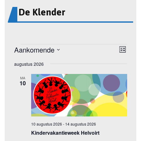
De Klender