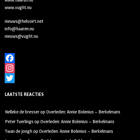
www.vught.nu
nieuws@helvoirt.net
info@haaren.nu
nieuws@vught.nu
F
a
I
c
n
T
LAATSTE REACTIES
e
s
w
b
t
i
Nelleke de bresser
op
Overleden: Annie Bolenius – Berkelmans
o
a
t
Peter Tuerlings
op
Overleden: Annie Bolenius – Berkelmans
o
g
t
Twan de Jongh
op
Overleden: Annie Bolenius – Berkelmans
k
r
e