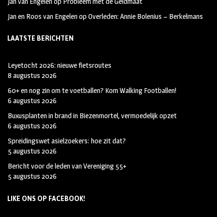
Jan van Engelen
op
Probleem met de Geldmaat
a
r
Jan en Roos van Engelen
op
Overleden: Annie Bolenius – Berkelmans
m
LAATSTE BERICHTEN
Leyetocht 2026: nieuwe fietsroutes
8 augustus 2026
60+ en nog zin om te voetballen? Kom Walking Footballen!
6 augustus 2026
Buxusplanten in brand in Biezenmortel, vermoedelijk opzet
6 augustus 2026
Spreidingswet asielzoekers: hoe zit dat?
5 augustus 2026
Bericht voor de leden van Vereniging 55+
5 augustus 2026
LIKE ONS OP FACEBOOK!