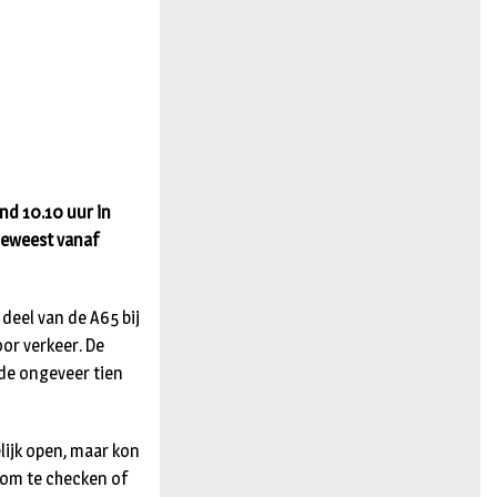
n
nd 10.10 uur in
 geweest vanaf
deel van de A65 bij
oor verkeer. De
rde ongeveer tien
lijk open, maar kon
g om te checken of