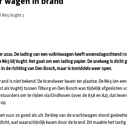
r wagen in brand
r 2021. De lading van een vuilniswagen heeft woensdagochtend ro
 N65 bij Vught. Het gaat om een lading papier. De snelweg is dicht
in de richting van Den Bosch, maar is inmiddels weer open.
rand is niet bekend. De brandweer kwam ter plaatse. De N65 (en een 
 als Vught) tussen Tilburg en Den Bosch was tijdelijk afgesloten v
tuurders om te rijden via Eindhoven (over de A58 en A2), dat leve
 op.
het vuur zo goed als uit. De klep van de vrachtwagen stond gedeelte
 dicht, wat waarschijnlijk kwam door de brand. Dit maakte het lasti