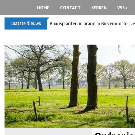
HOME
CONTACT
KERKEN
V55+
Laatste Nieuws
Buxusplanten in brand in Biezenmortel, v