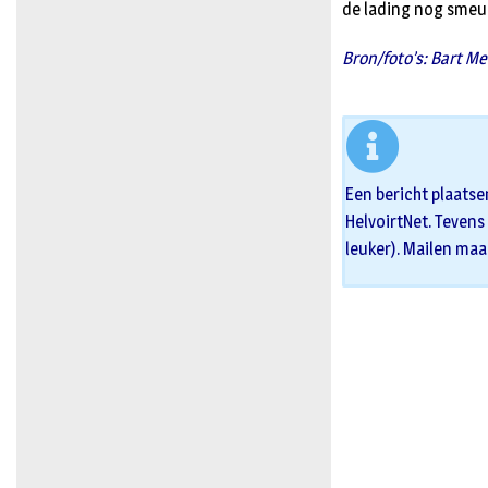
de lading nog smeul
Bron/foto’s: Bart M
Een bericht plaatse
HelvoirtNet. Tevens 
leuker). Mailen maa