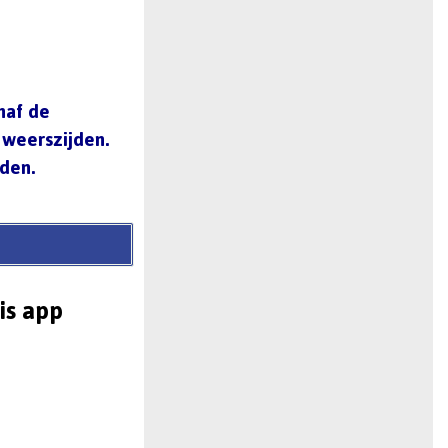
n
naf de
 weerszijden.
den.
is app