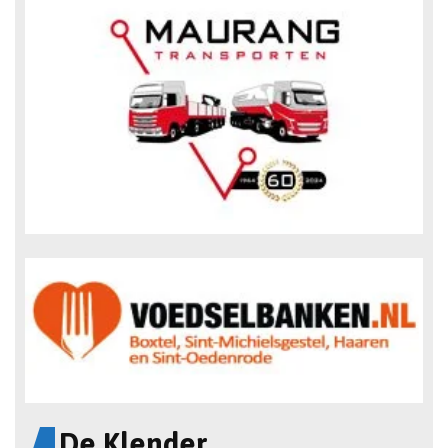
De Klender