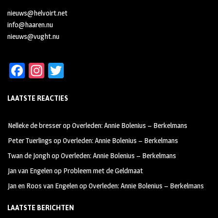
nieuws@helvoirt.net
info@haaren.nu
nieuws@vught.nu
Fa
In
T
ce
st
wi
LAATSTE REACTIES
b
ag
tt
oo
ra
er
Nelleke de bresser
op
Overleden: Annie Bolenius – Berkelmans
k
m
Peter Tuerlings
op
Overleden: Annie Bolenius – Berkelmans
Twan de Jongh
op
Overleden: Annie Bolenius – Berkelmans
Jan van Engelen
op
Probleem met de Geldmaat
Jan en Roos van Engelen
op
Overleden: Annie Bolenius – Berkelmans
LAATSTE BERICHTEN