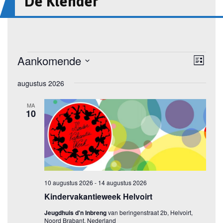
De Klender