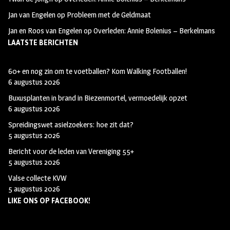
o
g
t
Jan van Engelen
op
Probleem met de Geldmaat
k
r
e
Jan en Roos van Engelen
op
Overleden: Annie Bolenius – Berkelmans
a
r
LAATSTE BERICHTEN
m
60+ en nog zin om te voetballen? Kom Walking Footballen!
6 augustus 2026
Buxusplanten in brand in Biezenmortel, vermoedelijk opzet
6 augustus 2026
Spreidingswet asielzoekers: hoe zit dat?
5 augustus 2026
Bericht voor de leden van Vereniging 55+
5 augustus 2026
Valse collecte KVW
5 augustus 2026
LIKE ONS OP FACEBOOK!