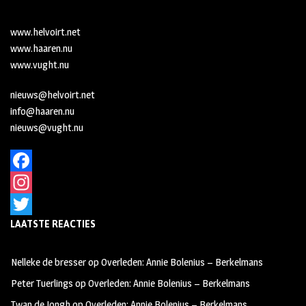
www.helvoirt.net
www.haaren.nu
www.vught.nu
nieuws@helvoirt.net
info@haaren.nu
nieuws@vught.nu
F
a
I
LAATSTE REACTIES
c
n
T
e
s
w
Nelleke de bresser
op
Overleden: Annie Bolenius – Berkelmans
b
t
i
Peter Tuerlings
op
Overleden: Annie Bolenius – Berkelmans
o
a
t
Twan de Jongh
op
Overleden: Annie Bolenius – Berkelmans