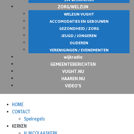
ZORG/WELZIJN
WELZIJN VUGHT
ACCOMODATIES EN GEBOUWEN
GEZONDHEID / ZORG
JEUGD / JONGEREN
OUDEREN
VERENIGINGEN / EVENEMENTEN
wijkradio
GEMEENTEBERICHTEN
VUGHT.NU
HAAREN.NU
VIDEO’S
HOME
CONTACT
Spelregels
KERKEN
H. NICOLAASKERK