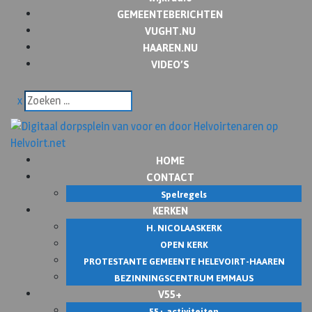
GEMEENTEBERICHTEN
VUGHT.NU
HAAREN.NU
VIDEO’S
x
HOME
CONTACT
Spelregels
KERKEN
H. NICOLAASKERK
OPEN KERK
PROTESTANTE GEMEENTE HELEVOIRT-HAAREN
BEZINNINGSCENTRUM EMMAUS
V55+
55+ activiteiten