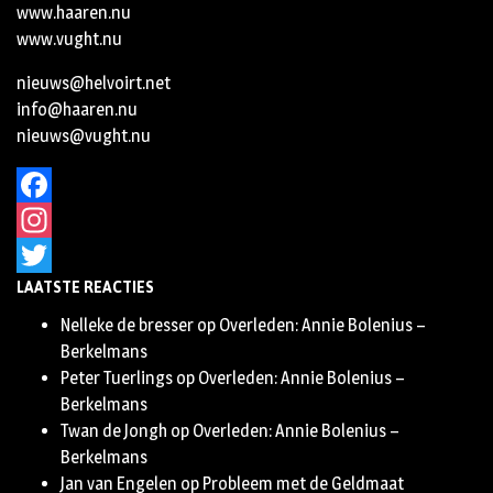
www.haaren.nu
www.vught.nu
nieuws@helvoirt.net
info@haaren.nu
nieuws@vught.nu
Facebook
Instagram
LAATSTE REACTIES
Twitter
Nelleke de bresser
op
Overleden: Annie Bolenius –
Berkelmans
Peter Tuerlings
op
Overleden: Annie Bolenius –
Berkelmans
Twan de Jongh
op
Overleden: Annie Bolenius –
Berkelmans
Jan van Engelen
op
Probleem met de Geldmaat