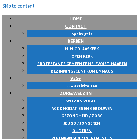
Skip to content
HOME
CONTACT
Spelregels
KERKEN
H. NICOLAASKERK
OPEN KERK
PROTESTANTE GEMEENTE HELEVOIRT-HAAREN
BEZINNINGSCENTRUM EMMAUS
V55+
55+ activiteiten
ZORG/WELZIJN
WELZIJN VUGHT
ACCOMODATIES EN GEBOUWEN
GEZONDHEID / ZORG
JEUGD / JONGEREN
OUDEREN
VERENIGINGEN / EVENEMENTEN