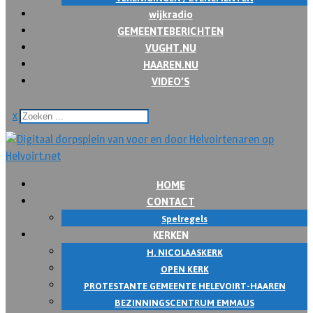
wijkradio
GEMEENTEBERICHTEN
VUGHT.NU
HAAREN.NU
VIDEO’S
x
HOME
CONTACT
Spelregels
KERKEN
H. NICOLAASKERK
OPEN KERK
PROTESTANTE GEMEENTE HELEVOIRT-HAAREN
BEZINNINGSCENTRUM EMMAUS