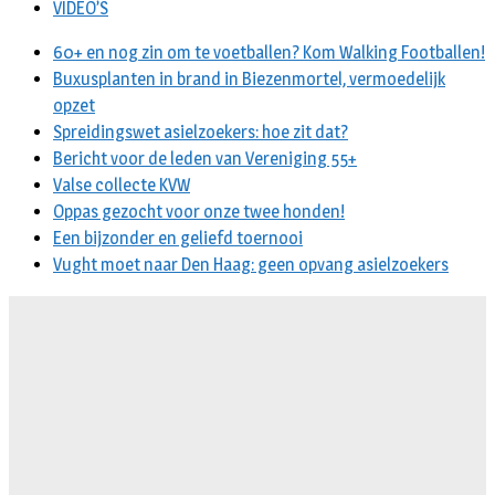
VIDEO’S
60+ en nog zin om te voetballen? Kom Walking Footballen!
Buxusplanten in brand in Biezenmortel, vermoedelijk
opzet
Spreidingswet asielzoekers: hoe zit dat?
Bericht voor de leden van Vereniging 55+
Valse collecte KVW
Oppas gezocht voor onze twee honden!
Een bijzonder en geliefd toernooi
Vught moet naar Den Haag: geen opvang asielzoekers