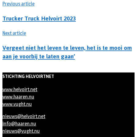
Previous article
Trucker Truck Helvoirt 2023
Next article
Vergeet niet het leven te leven, het is te mooi om
aan je voorbij te laten gaan’
STICHTING HELVOIRTNET
www.helvoirt.net
www.haaren.nu
www.vught.nu
nieuws@helvoirt.net
info@haaren.nu
nieuws@vught.nu