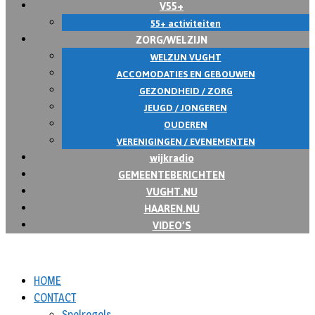
V55+
55+ activiteiten
ZORG/WELZIJN
WELZIJN VUGHT
ACCOMODATIES EN GEBOUWEN
GEZONDHEID / ZORG
JEUGD / JONGEREN
OUDEREN
VERENIGINGEN / EVENEMENTEN
wijkradio
GEMEENTEBERICHTEN
VUGHT.NU
HAAREN.NU
VIDEO’S
HOME
CONTACT
Spelregels