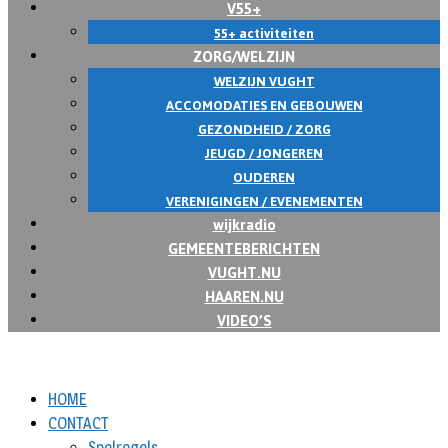
V55+
55+ activiteiten
ZORG/WELZIJN
WELZIJN VUGHT
ACCOMODATIES EN GEBOUWEN
GEZONDHEID / ZORG
JEUGD / JONGEREN
OUDEREN
VERENIGINGEN / EVENEMENTEN
wijkradio
GEMEENTEBERICHTEN
VUGHT.NU
HAAREN.NU
VIDEO’S
HOME
CONTACT
Spelregels