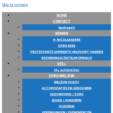
Skip to content
HOME
CONTACT
Spelregels
KERKEN
H. NICOLAASKERK
OPEN KERK
PROTESTANTE GEMEENTE HELEVOIRT-HAAREN
BEZINNINGSCENTRUM EMMAUS
V55+
55+ activiteiten
ZORG/WELZIJN
WELZIJN VUGHT
ACCOMODATIES EN GEBOUWEN
GEZONDHEID / ZORG
JEUGD / JONGEREN
OUDEREN
VERENIGINGEN / EVENEMENTEN