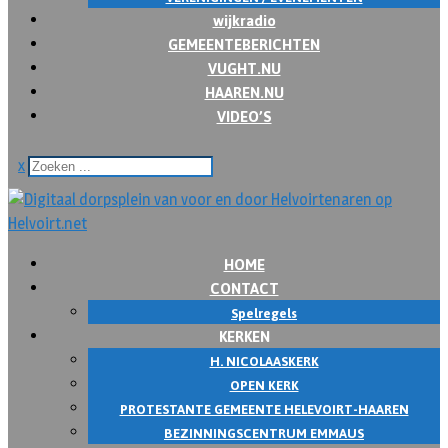
wijkradio
GEMEENTEBERICHTEN
VUGHT.NU
HAAREN.NU
VIDEO’S
x
HOME
CONTACT
Spelregels
KERKEN
H. NICOLAASKERK
OPEN KERK
PROTESTANTE GEMEENTE HELEVOIRT-HAAREN
BEZINNINGSCENTRUM EMMAUS