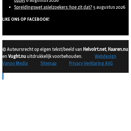
opzet
6 augustus 2026
Spreidingswet asielzoekers: hoe zit dat?
5 augustus 2026
LIKE ONS OP FACEBOOK!
© Auteursrecht op eigen tekst/beeld van
Helvoirt.net
,
Haaren.nu
en
Vught.nu
uitdrukkelijk voorbehouden.
Webdesign
Vanoo Media
Sitemap
Privacy Verklaring AVG