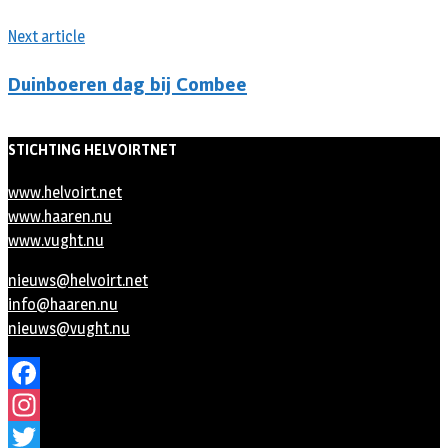
Next article
Duinboeren dag bij Combee
STICHTING HELVOIRTNET
www.helvoirt.net
www.haaren.nu
www.vught.nu
nieuws@helvoirt.net
info@haaren.nu
nieuws@vught.nu
Facebook
Instagram