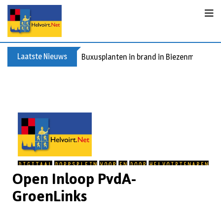
Laatste Nieuws
Buxusplanten in brand in Biezenmortel, v
Open Inloop PvdA-
GroenLinks