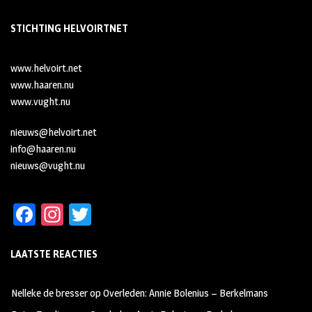
STICHTING HELVOIRTNET
www.helvoirt.net
www.haaren.nu
www.vught.nu
nieuws@helvoirt.net
info@haaren.nu
nieuws@vught.nu
Fa
In
T
ce
st
wi
LAATSTE REACTIES
b
ag
tt
oo
ra
er
Nelleke de bresser
op
Overleden: Annie Bolenius – Berkelmans
k
m