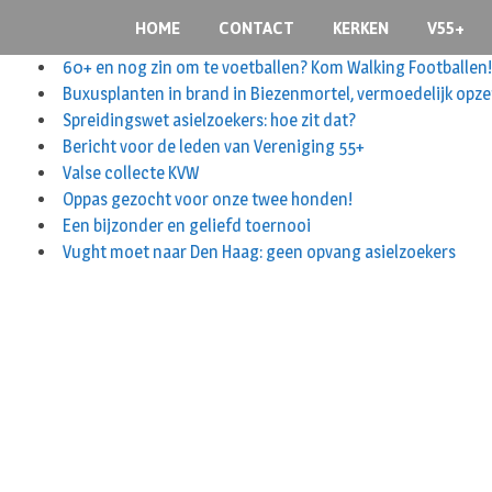
S
HOME
CONTACT
KERKEN
V55+
k
i
60+ en nog zin om te voetballen? Kom Walking Footballen!
p
Buxusplanten in brand in Biezenmortel, vermoedelijk opze
t
Spreidingswet asielzoekers: hoe zit dat?
o
Bericht voor de leden van Vereniging 55+
c
Valse collecte KVW
o
Oppas gezocht voor onze twee honden!
n
Een bijzonder en geliefd toernooi
t
Vught moet naar Den Haag: geen opvang asielzoekers
e
n
t