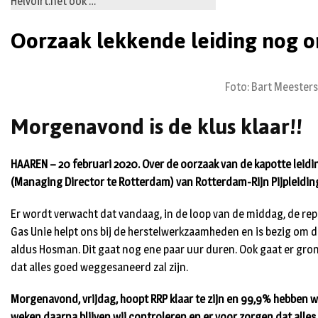
Helvoirt.net ook …
Oorzaak lekkende leiding nog 
Foto: Bart Meester
Morgenavond is de klus klaar!!
HAAREN – 20 februari 2020. Over de oorzaak van de kapotte leid
(Managing Director te Rotterdam) van Rotterdam-Rijn Pijpleidi
Er wordt verwacht dat vandaag, in de loop van de middag, de re
Gas Unie helpt ons bij de herstelwerkzaamheden en is bezig om de
aldus Hosman. Dit gaat nog ene paar uur duren. Ook gaat er gr
dat alles goed weggesaneerd zal zijn.
Morgenavond, vrijdag, hoopt RRP klaar te zijn en 99,9% hebben w
weken daarna blijven wij controleren en er voor zorgen dat alles