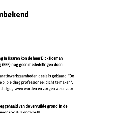
onbekend
s
ing in Haaren kon de heer Dick Hosman
ng (RRP) nog geen mededelingen doen.
paratiewerkzaamheden deels is geklaard. “De
 pijpleiding professioneel dicht te maken”,
ond afgegraven worden en zorgen we er voor
eggehaald van de vervuilde grond. In de
 voor 100% is opgelost!!