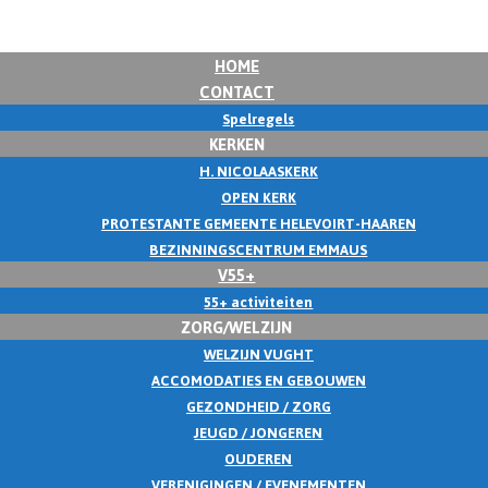
HOME
CONTACT
Spelregels
KERKEN
H. NICOLAASKERK
OPEN KERK
PROTESTANTE GEMEENTE HELEVOIRT-HAAREN
BEZINNINGSCENTRUM EMMAUS
V55+
55+ activiteiten
ZORG/WELZIJN
WELZIJN VUGHT
ACCOMODATIES EN GEBOUWEN
GEZONDHEID / ZORG
JEUGD / JONGEREN
OUDEREN
VERENIGINGEN / EVENEMENTEN