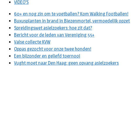
VIDEO’S
60+ en nog zin om te voetballen? Kom Walking Footballen!
Buxusplanten in brand in Biezenmortel, vermoedelijk opzet
Spreidingswet asielzoekers: hoe zit dat?
Bericht voor de leden van Vereniging 55+
Valse collecte KVW
Oppas gezocht voor onze twee honden!
Een bijzonder en geliefd toernooi
Vught moet naar Den Haag: geen opvang asielzoekers