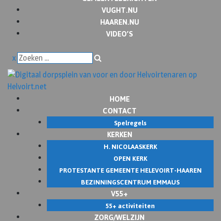
VUGHT.NU
HAAREN.NU
VIDEO’S
x
HOME
CONTACT
Spelregels
KERKEN
H. NICOLAASKERK
OPEN KERK
PROTESTANTE GEMEENTE HELEVOIRT-HAAREN
BEZINNINGSCENTRUM EMMAUS
V55+
55+ activiteiten
ZORG/WELZIJN