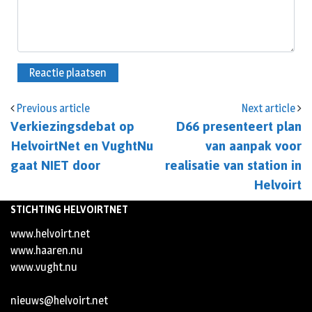
Previous article
Next article
Verkiezingsdebat op
D66 presenteert plan
HelvoirtNet en VughtNu
van aanpak voor
gaat NIET door
realisatie van station in
Helvoirt
STICHTING HELVOIRTNET
www.helvoirt.net
www.haaren.nu
www.vught.nu
nieuws@helvoirt.net