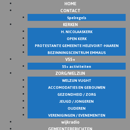
HOME
Skip
CONTACT
to
Spelregels
content
KERKEN
H. NICOLAASKERK
OPEN KERK
PROTESTANTE GEMEENTE HELEVOIRT-HAAREN
BEZINNINGSCENTRUM EMMAUS
V55+
55+ activiteiten
ZORG/WELZIJN
WELZIJN VUGHT
ACCOMODATIES EN GEBOUWEN
GEZONDHEID / ZORG
JEUGD / JONGEREN
OUDEREN
VERENIGINGEN / EVENEMENTEN
wijkradio
GEMEENTEBERICHTEN