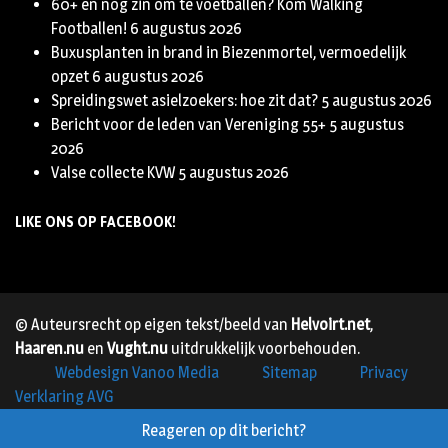
60+ en nog zin om te voetballen? Kom Walking
Footballen!
6 augustus 2026
Buxusplanten in brand in Biezenmortel, vermoedelijk
opzet
6 augustus 2026
Spreidingswet asielzoekers: hoe zit dat?
5 augustus 2026
Bericht voor de leden van Vereniging 55+
5 augustus
2026
Valse collecte KVW
5 augustus 2026
LIKE ONS OP FACEBOOK!
© Auteursrecht op eigen tekst/beeld van
Helvoirt.net
,
Haaren.nu
en
Vught.nu
uitdrukkelijk voorbehouden.
Webdesign Vanoo Media
Sitemap
Privacy
Verklaring AVG
Reageren op dit bericht?