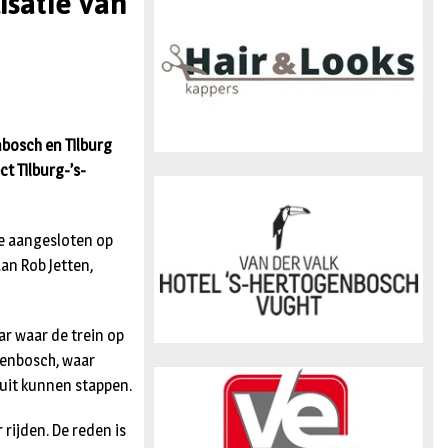
isatie van
n
bosch en Tilburg
t Tilburg-’s-
ee aangesloten op
n Rob Jetten,
ar waar de trein op
ogenbosch, waar
 uit kunnen stappen.
 rijden. De reden is