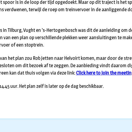
et spoor is in de loop der tijd opgedoekt. Maar op dit traject is het 
ions verdwenen, terwijl de roep om treinvervoer in de aanliggende d
s in Tilburg, Vught en ’s-Hertogenbosch was dit de aanleiding om 
n van een plan op verschillende plekken weer aansluitingen te ma
ervoer of een stoptrein.
van het plan zou Rob Jetten naar Helvoirt komen, maar door de st
sloten om dit bezoek af te zeggen. De aanbieding vindt daarom dig
reen kan dat thuis volgen via deze link:
Click here to join the meeti
4.45 uur. Het plan zelf is later op de dag beschikbaar.