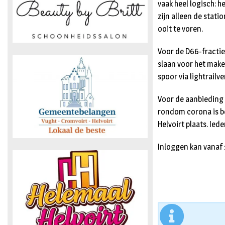
vaak heel logisch: h
zijn alleen de stat
ooit te voren.
Voor de D66-fractie
slaan voor het make
spoor via lightrailv
Voor de aanbieding 
rondom corona is be
Helvoirt plaats. Iede
Inloggen kan vanaf 1