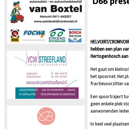
D66 prese
HELVOIRT/CROMVOIRT
hebben een plan van
Hertogenbosch aan te
Het gaat om kleinsc
het spoornet. Het 
fractievoorzitter v
Een spoortraject tu
geen enkele plek sto
aanwonenden iedere 
In heel veel plaatse