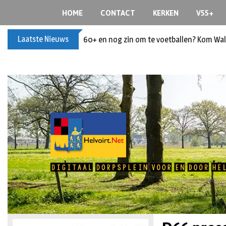
HOME
CONTACT
KERKEN
V55+
Laatste Nieuws
60+ en nog zin om te voetballen? Kom Wal