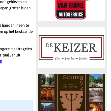
spoor gebleven en
orpen groter is dan
de handen ineen te
ken op het bestaande
rengere maatregelen
itaal vanuit
ng