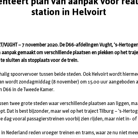
nteert plan van aanpak voor real
station in Helvoirt
/VUGHT – 7 november 2020. De D66-afdelingen Vught, ‘s-Hertogen
 aanpak gemaakt om verschillende plaatsen en plekken op het trajec
 sluiten als stopplaats voor de trein.
halig spoorvervoer tussen beide steden. Ook Helvoirt wordt hierm
plan wordt zondagmiddag (8 november) om 15.00 uur aangeboden aa
an D66 in de Tweede Kamer.
ssen twee grote steden waar verschillende plaatsen aan liggen, ma
pt. Dat is best bijzonder, maar wel op het traject Tilburg – ’s-Hert
dag vooral passagierstreinen voorbij zien rijden, maar niet in- of
n in Nederland reden vroeger treinen en trams, waar ze nu niet meer