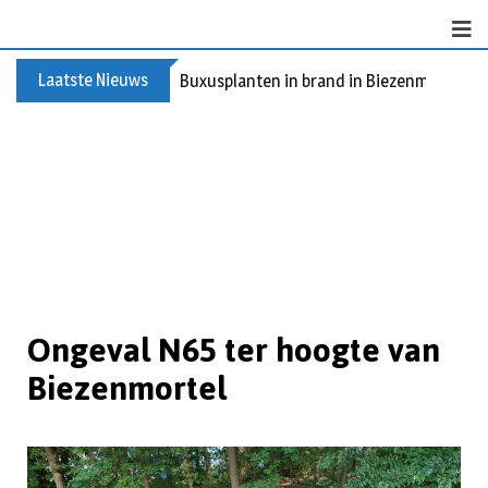
Laatste Nieuws
Buxusplanten in brand in Biezenmortel, v
Ongeval N65 ter hoogte van
Biezenmortel