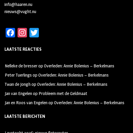
info@haaren.nu
nieuws@vught.nu
Fa
In
T
ce
st
wi
LAATSTE REACTIES
b
ag
tt
oo
ra
er
Nelleke de bresser
op
Overleden: Annie Bolenius – Berkelmans
k
m
Peter Tuerlings
op
Overleden: Annie Bolenius – Berkelmans
Twan de Jongh
op
Overleden: Annie Bolenius – Berkelmans
Jan van Engelen
op
Probleem met de Geldmaat
Jan en Roos van Engelen
op
Overleden: Annie Bolenius – Berkelmans
LAATSTE BERICHTEN
Leyetocht 2026: nieuwe fietsroutes