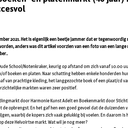
ccesvol
mber 2021. Het is eigenlijk een beetje jammer dat er tegenwoordig 
rden, anders was dit artikel voorzien van een foto van een lange
er..
ude School/Notenkraker, keurig op afstand om zich vanaf 10.00 uu
n/of boeken en platen. Naar schatting hebben enkele honderden h
f van prachtige kleding, het langgezochte boek of een plaat/cd va
rzichtelijke markten waren zeer positief.
ledingmarkt door Harmonie Kunst Adelt en Boekenmarkt door Stich
et de opbrengst. En het gaf hen een goed gevoel dat de duizenden v
jgen, waarbij de kopers zich vaak gelukkig bij voelen. En daarom is he
 op deze Helvoirtse markt. Wat wil je nog meer?