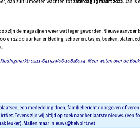
er, dan zult u moeten wachten tot
zaterdag 19 maart 2022.
Dan is 
op zijn de magazijnen weer wat leger geworden. Nieuwe aanvoer i
0 en 12.00 uur kan er kleding, schoenen, tasjes, boeken, platen, cd’
..
 Kledingmarkt: 0411-641529/06-10826054. Meer weten over de Boek
 plaatsen, een mededeling doen, familiebericht doorgeven of veren
oirtNet. Tevens zijn wij altijd op zoek naar het laatste nieuws. (een f
aak leuker). Mailen maar!
nieuws@helvoirt.net