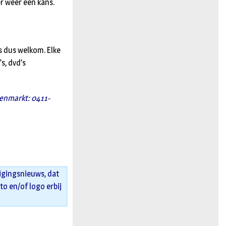
er weer een kans.
s dus welkom. Elke
s, dvd’s
enmarkt: 0411-
igingsnieuws, dat
oto en/of logo erbij