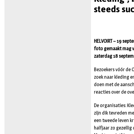
steeds su
HELVOIRT – 19 septe
foto gemaakt mag wo
zaterdag 18 septemb
Bezoekers vóór de O
zoek naar kleding e
doen met de aanscha
reacties over de ove
De organisaties: K
zijn dik tevreden m
een tweede leven kri
halfjaar zo gezellig