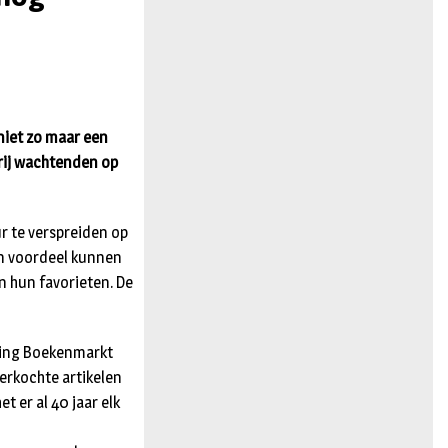
n
niet zo maar een
 rij wachtenden op
r te verspreiden op
un voordeel kunnen
n hun favorieten. De
ting Boekenmarkt
erkochte artikelen
t er al 40 jaar elk