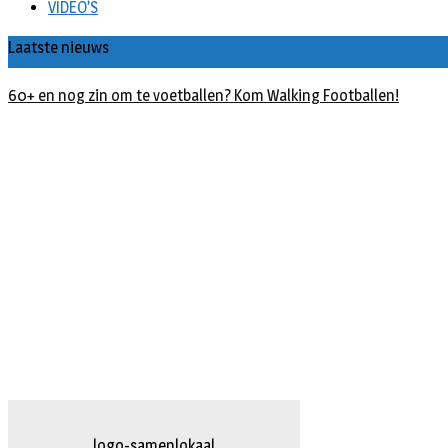
VIDEO’S
Laatste nieuws
Buxusplanten in brand in Biezenmortel, vermoedelijk opzet
logo-herpten.fw