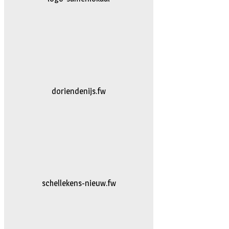
logo-bakkerijvanDoorn
logo-vanhattum-nieuw.fw