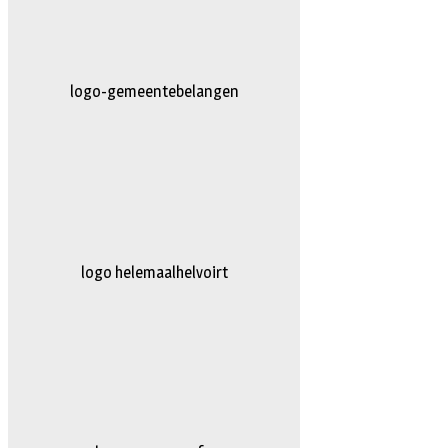
AG-Techniek
logo truckertruck 2023.fw