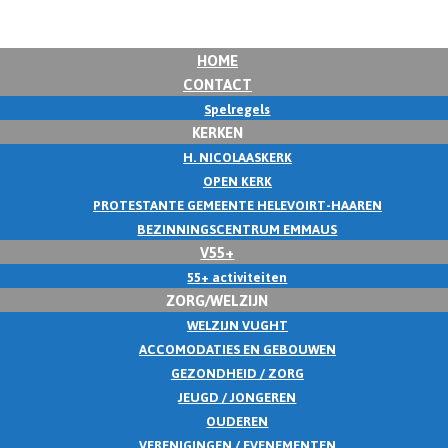
HOME
CONTACT
Spelregels
KERKEN
H. NICOLAASKERK
OPEN KERK
PROTESTANTE GEMEENTE HELEVOIRT-HAAREN
BEZINNINGSCENTRUM EMMAUS
V55+
55+ activiteiten
ZORG/WELZIJN
WELZIJN VUGHT
ACCOMODATIES EN GEBOUWEN
GEZONDHEID / ZORG
JEUGD / JONGEREN
OUDEREN
VERENIGINGEN / EVENEMENTEN