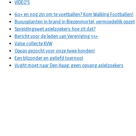
VIDEO’S
60+ en nog zin om te voetballen? Kom Walking Footballen!
Buxusplanten in brand in Biezenmortel, vermoedelijk opzet
Spreidingswet asielzoekers: hoe zit dat?
Bericht voor de leden van Vereniging 55+
Valse collecte KVW
Oppas gezocht voor onze twee honden!
Een bijzonder en geliefd toernooi
Vught moet naar Den Haag: geen opvang asielzoekers