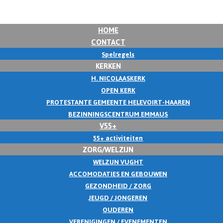
HOME
CONTACT
Spelregels
KERKEN
H. NICOLAASKERK
OPEN KERK
PROTESTANTE GEMEENTE HELEVOIRT-HAAREN
BEZINNINGSCENTRUM EMMAUS
V55+
55+ activiteiten
ZORG/WELZIJN
WELZIJN VUGHT
ACCOMODATIES EN GEBOUWEN
GEZONDHEID / ZORG
JEUGD / JONGEREN
OUDEREN
VERENIGINGEN / EVENEMENTEN