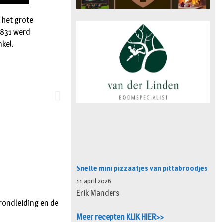
p het grote
1831 werd
kel.
Snelle mini pizzaatjes van pittabroodjes
11 april 2026
Erik Manders
rondleiding en de
Meer recepten KLIK HIER>>