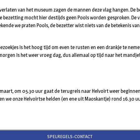
et verlaten van het museum zagen de mannen deze vlag hangen. De b
se bezetting mocht hier destijds geen Pools worden gesproken. De v
ekende we praten Pools, de bezetter wist niets van de betekenis van
bezoekjes is het hoog tijd om even te rusten en een drankje te ne
 morgen is het weer vroeg dag, dus allemaal op tijd naar het mandje
aart, om 05.30 uur gaat de terugreis naar Helvoirt weer beginnen.
en we onze Helvoirtse helden (en ene uit Maoskantje) rond 16.30 uu
SPELREGELS-CONTACT