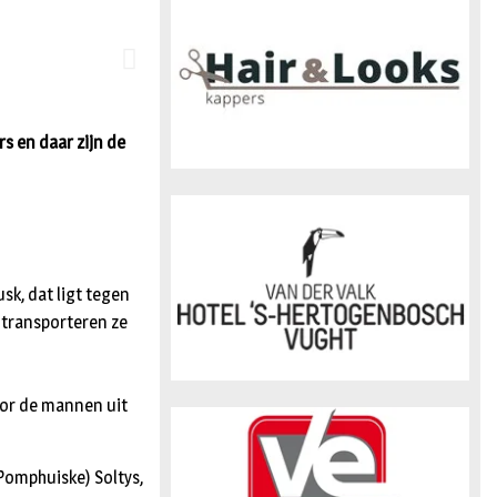
n
s en daar zijn de
sk, dat ligt tegen
 transporteren ze
oor de mannen uit
Pomphuiske) Soltys,