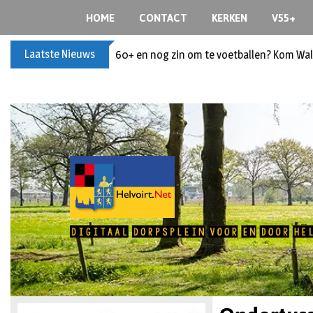
HOME
CONTACT
KERKEN
V55+
Laatste Nieuws
60+ en nog zin om te voetballen? Kom Wal