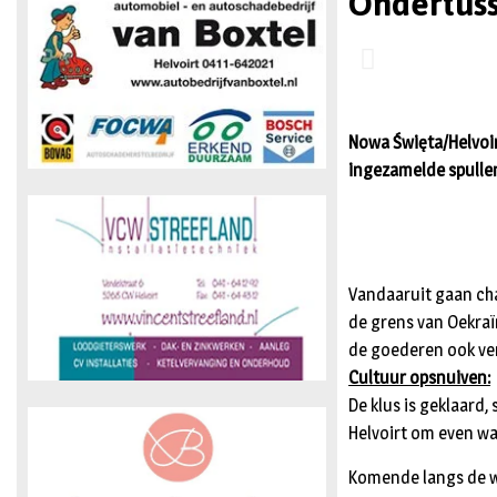
Ondertuss
Nowa Święta/Helvoir
ingezamelde spullen
Vandaaruit gaan cha
de grens van Oekraï
de goederen ook ver
Cultuur opsnuiven:
De klus is geklaard
Helvoirt om even wa
Komende langs de wo