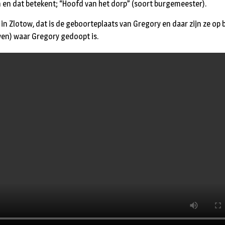
an en dat betekent; “Hoofd van het dorp” (soort burgemeester).
 in Zlotow, dat is de geboorteplaats van Gregory en daar zijn ze op
ven) waar Gregory gedoopt is.