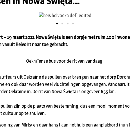
en in Nowa Święta....
t – 19 maart 2022. Nowa Święta is een dorpje met ruim 400 inwoner
 vanuit Helvoirt naar toe gebracht.
Oekraïense bus voor de rit van vandaag!
uffeurs uit Oekraïne de spullen over brengen naar het dorp Dorohu
ne en ook daar worden veel vluchtelingen opgevangen. Vandaaruit
der Oekraïne in. De rit van Nowa Święta is ongeveer 655 km.
, spullen zijn op de plaats van bestemming, dus een mooi moment v
t cultuur op te snuiven.
ning van Mirka en daar hangt aan het huis een aanplakbord (hun 