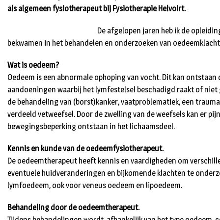
als algemeen fysiotherapeut bij Fysiotherapie Helvoirt.
De afgelopen jaren heb ik de opleidi
bekwamen in het behandelen en onderzoeken van oedeemklacht
Wat is oedeem?
Oedeem is een abnormale ophoping van vocht. Dit kan ontstaan 
aandoeningen waarbij het lymfestelsel beschadigd raakt of niet
de behandeling van (borst)kanker, vaatproblematiek, een trauma
verdeeld vetweefsel. Door de zwelling van de weefsels kan er pij
bewegingsbeperking ontstaan in het lichaamsdeel.
Kennis en kunde van de oedeemfysiotherapeut.
De oedeemtherapeut heeft kennis en vaardigheden om verschill
eventuele huidveranderingen en bijkomende klachten te onderzo
lymfoedeem, ook voor veneus oedeem en lipoedeem.
Behandeling door de oedeemtherapeut.
Tijdens behandelingen wordt, afhankelijk van het type oedeem, 