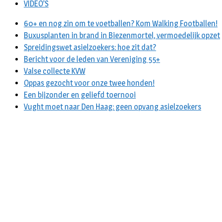
VIDEO’S
60+ en nog zin om te voetballen? Kom Walking Footballen!
Buxusplanten in brand in Biezenmortel, vermoedelijk opzet
Spreidingswet asielzoekers: hoe zit dat?
Bericht voor de leden van Vereniging 55+
Valse collecte KVW
Oppas gezocht voor onze twee honden!
Een bijzonder en geliefd toernooi
Vught moet naar Den Haag: geen opvang asielzoekers