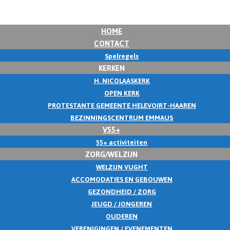
HOME
CONTACT
Spelregels
KERKEN
H. NICOLAASKERK
OPEN KERK
PROTESTANTE GEMEENTE HELEVOIRT-HAAREN
BEZINNINGSCENTRUM EMMAUS
V55+
55+ activiteiten
ZORG/WELZIJN
WELZIJN VUGHT
ACCOMODATIES EN GEBOUWEN
GEZONDHEID / ZORG
JEUGD / JONGEREN
OUDEREN
VERENIGINGEN / EVENEMENTEN