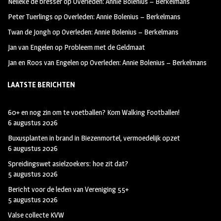
Nelleke de bresser
op
Overleden: Annie Bolenius – Berkelmans
k
m
Peter Tuerlings
op
Overleden: Annie Bolenius – Berkelmans
Twan de Jongh
op
Overleden: Annie Bolenius – Berkelmans
Jan van Engelen
op
Probleem met de Geldmaat
Jan en Roos van Engelen
op
Overleden: Annie Bolenius – Berkelmans
LAATSTE BERICHTEN
60+ en nog zin om te voetballen? Kom Walking Footballen!
6 augustus 2026
Buxusplanten in brand in Biezenmortel, vermoedelijk opzet
6 augustus 2026
Spreidingswet asielzoekers: hoe zit dat?
5 augustus 2026
Bericht voor de leden van Vereniging 55+
5 augustus 2026
Valse collecte KVW