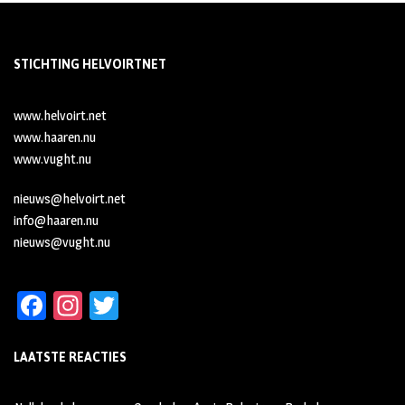
STICHTING HELVOIRTNET
www.helvoirt.net
www.haaren.nu
www.vught.nu
nieuws@helvoirt.net
info@haaren.nu
nieuws@vught.nu
Fa
In
T
ce
st
wi
LAATSTE REACTIES
b
ag
tt
oo
ra
er