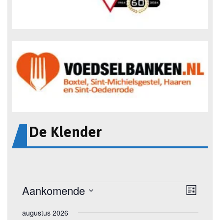
De Klender