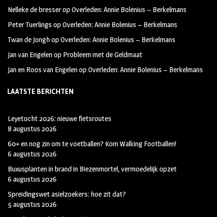
oo
ra
er
Nelleke de bresser
op
Overleden: Annie Bolenius – Berkelmans
k
m
Peter Tuerlings
op
Overleden: Annie Bolenius – Berkelmans
Twan de Jongh
op
Overleden: Annie Bolenius – Berkelmans
Jan van Engelen
op
Probleem met de Geldmaat
Jan en Roos van Engelen
op
Overleden: Annie Bolenius – Berkelmans
LAATSTE BERICHTEN
Leyetocht 2026: nieuwe fietsroutes
8 augustus 2026
60+ en nog zin om te voetballen? Kom Walking Footballen!
6 augustus 2026
Buxusplanten in brand in Biezenmortel, vermoedelijk opzet
6 augustus 2026
Spreidingswet asielzoekers: hoe zit dat?
5 augustus 2026