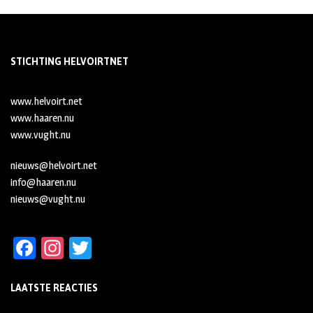
STICHTING HELVOIRTNET
www.helvoirt.net
www.haaren.nu
www.vught.nu
nieuws@helvoirt.net
info@haaren.nu
nieuws@vught.nu
Fa
In
T
ce
st
wi
LAATSTE REACTIES
b
ag
tt