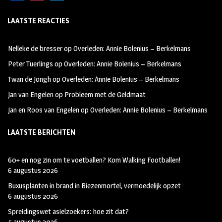
ce
st
wi
LAATSTE REACTIES
b
ag
tt
oo
ra
er
Nelleke de bresser
op
Overleden: Annie Bolenius – Berkelmans
k
m
Peter Tuerlings
op
Overleden: Annie Bolenius – Berkelmans
Twan de Jongh
op
Overleden: Annie Bolenius – Berkelmans
Jan van Engelen
op
Probleem met de Geldmaat
Jan en Roos van Engelen
op
Overleden: Annie Bolenius – Berkelmans
LAATSTE BERICHTEN
60+ en nog zin om te voetballen? Kom Walking Footballen!
6 augustus 2026
Buxusplanten in brand in Biezenmortel, vermoedelijk opzet
6 augustus 2026
Spreidingswet asielzoekers: hoe zit dat?
5 augustus 2026