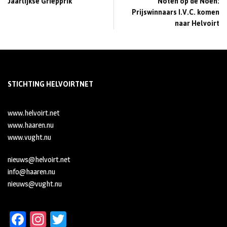
Jaarlijkse Griepprik
Noten op de Noen:
Prijswinnaars I.V.C. komen
naar Helvoirt
STICHTING HELVOIRTNET
www.helvoirt.net
www.haaren.nu
www.vught.nu
nieuws@helvoirt.net
info@haaren.nu
nieuws@vught.nu
Fa
In
T