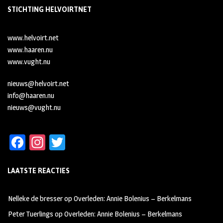
STICHTING HELVOIRTNET
www.helvoirt.net
www.haaren.nu
www.vught.nu
nieuws@helvoirt.net
info@haaren.nu
nieuws@vught.nu
Fa
In
T
ce
st
wi
LAATSTE REACTIES
b
ag
tt
oo
ra
er
Nelleke de bresser
op
Overleden: Annie Bolenius – Berkelmans
k
m
Peter Tuerlings
op
Overleden: Annie Bolenius – Berkelmans