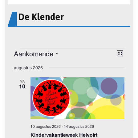
De Klender