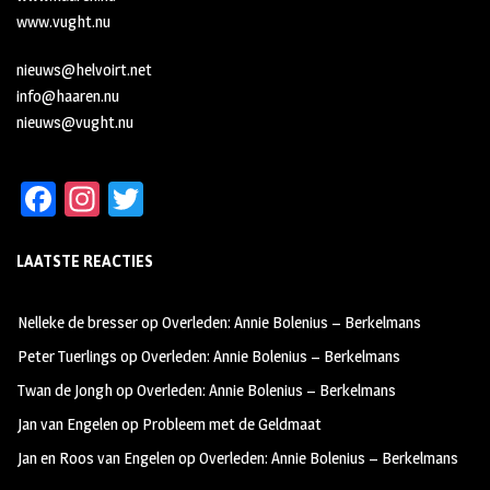
www.vught.nu
nieuws@helvoirt.net
info@haaren.nu
nieuws@vught.nu
Fa
In
T
ce
st
wi
LAATSTE REACTIES
b
ag
tt
oo
ra
er
Nelleke de bresser
op
Overleden: Annie Bolenius – Berkelmans
k
m
Peter Tuerlings
op
Overleden: Annie Bolenius – Berkelmans
Twan de Jongh
op
Overleden: Annie Bolenius – Berkelmans
Jan van Engelen
op
Probleem met de Geldmaat
Jan en Roos van Engelen
op
Overleden: Annie Bolenius – Berkelmans