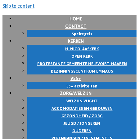
Skip to content
HOME
CONTACT
Spelregels
KERKEN
H. NICOLAASKERK
OPEN KERK
PROTESTANTE GEMEENTE HELEVOIRT-HAAREN
BEZINNINGSCENTRUM EMMAUS
V55+
55+ activiteiten
ZORG/WELZIJN
WELZIJN VUGHT
ACCOMODATIES EN GEBOUWEN
GEZONDHEID / ZORG
JEUGD / JONGEREN
OUDEREN
VERENIGINGEN / EVENEMENTEN