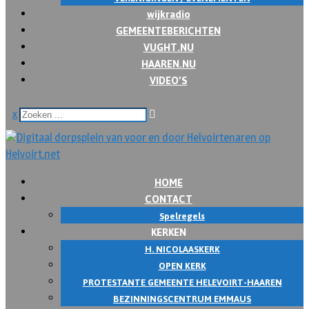
wijkradio
GEMEENTEBERICHTEN
VUGHT.NU
HAAREN.NU
VIDEO’S
x
HOME
CONTACT
Spelregels
KERKEN
H. NICOLAASKERK
OPEN KERK
PROTESTANTE GEMEENTE HELEVOIRT-HAAREN
BEZINNINGSCENTRUM EMMAUS