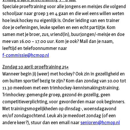
Speciale proeftraining voor alle jongens en meisjes die volgend
schooljaar naar groep 3 en 4 gaan en die wel eens willen weten
hoe leuk hockey nu eigenlijk is. Onder leiding van een trainer
doe je oefeningen, leuke spellen en een echt partijtje. Kom
samen met je broer, zus, vriend(in), buurjongen/-meisje en doe
mee van 16.00 – 17.00 uur. Kom je ook? Mail dan je naam,
leeftijd en telefoonnummer naar
f-commissie@hcmop.nl
Zondag 10 april: proeftraining 25+
Wanneer begin jij (weer) met hockey? Ook zin in gezelligheid en
om buiten sportief bezig te zijn? Kom dan zondag van 10.00 tot
11.30 meedoen met een trimhockey-kennismakingstraining.
Trimhockey: gemengde groep, gezond én gezellig, geen
competitieverplichting, voor gevorderden maar ook beginners.
Met trainingsmogelijkheden op dinsdag-, woensdagavond
en/of zondagochtend. Leuk als je meedoet zondag (of een
andere keer?), stuur dan een email naar
senioren@hcmop.nl