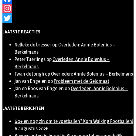
Facebook
Instagram
Twitter
LAATSTE REACTIES
Nelleke de bresser
op
Overleden: Annie Bolenius –
Berkelmans
Peter Tuerlings
op
Overleden: Annie Bolenius –
Berkelmans
Twan de Jongh
op
Overleden: Annie Bolenius – Berkelmans
Jan van Engelen
op
Probleem met de Geldmaat
Jan en Roos van Engelen
op
Overleden: Annie Bolenius –
Berkelmans
LAATSTE BERICHTEN
60+ en nog zin om te voetballen? Kom Walking Footballen!
6 augustus 2026
Buxusplanten in brand in Biezenmortel, vermoedelijk