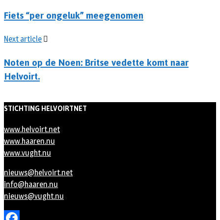
Fiets “per ongeluk” meegenomen
Next article
Noten op de Noen: Britse vedette komt naar
Helvoirt.
STICHTING HELVOIRTNET
www.helvoirt.net
www.haaren.nu
www.vught.nu
nieuws@helvoirt.net
info@haaren.nu
nieuws@vught.nu