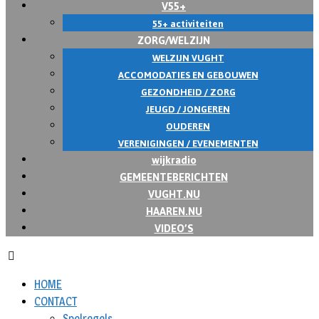
V55+
55+ activiteiten
ZORG/WELZIJN
WELZIJN VUGHT
ACCOMODATIES EN GEBOUWEN
GEZONDHEID / ZORG
JEUGD / JONGEREN
OUDEREN
VERENIGINGEN / EVENEMENTEN
wijkradio
GEMEENTEBERICHTEN
VUGHT.NU
HAAREN.NU
VIDEO’S
HOME
CONTACT
Spelregels