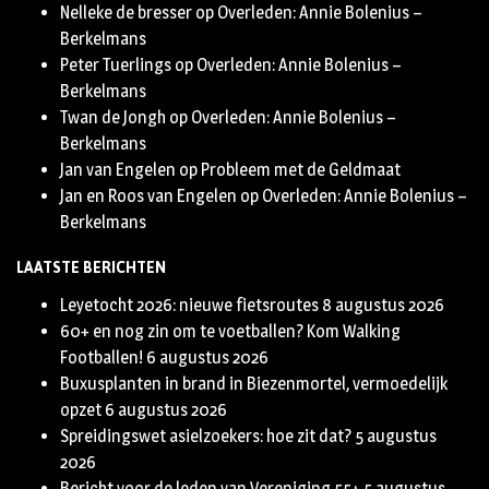
Nelleke de bresser
op
Overleden: Annie Bolenius –
Berkelmans
Peter Tuerlings
op
Overleden: Annie Bolenius –
Berkelmans
Twan de Jongh
op
Overleden: Annie Bolenius –
Berkelmans
Jan van Engelen
op
Probleem met de Geldmaat
Jan en Roos van Engelen
op
Overleden: Annie Bolenius –
Berkelmans
LAATSTE BERICHTEN
Leyetocht 2026: nieuwe fietsroutes
8 augustus 2026
60+ en nog zin om te voetballen? Kom Walking
Footballen!
6 augustus 2026
Buxusplanten in brand in Biezenmortel, vermoedelijk
opzet
6 augustus 2026
Spreidingswet asielzoekers: hoe zit dat?
5 augustus
2026
Bericht voor de leden van Vereniging 55+
5 augustus