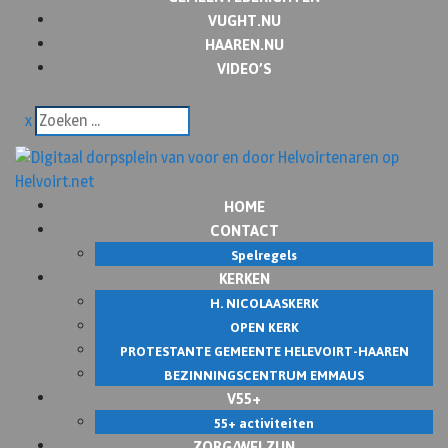
VUGHT.NU
HAAREN.NU
VIDEO’S
x
HOME
CONTACT
Spelregels
KERKEN
H. NICOLAASKERK
OPEN KERK
PROTESTANTE GEMEENTE HELEVOIRT-HAAREN
BEZINNINGSCENTRUM EMMAUS
V55+
55+ activiteiten
ZORG/WELZIJN