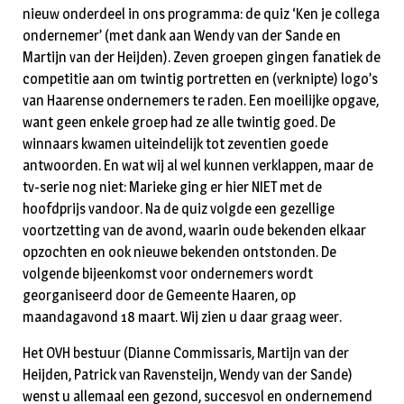
nieuw onderdeel in ons programma: de quiz ‘Ken je collega
ondernemer’ (met dank aan Wendy van der Sande en
Martijn van der Heijden). Zeven groepen gingen fanatiek de
competitie aan om twintig portretten en (verknipte) logo’s
van Haarense ondernemers te raden. Een moeilijke opgave,
want geen enkele groep had ze alle twintig goed. De
winnaars kwamen uiteindelijk tot zeventien goede
antwoorden. En wat wij al wel kunnen verklappen, maar de
tv-serie nog niet: Marieke ging er hier NIET met de
hoofdprijs vandoor. Na de quiz volgde een gezellige
voortzetting van de avond, waarin oude bekenden elkaar
opzochten en ook nieuwe bekenden ontstonden. De
volgende bijeenkomst voor ondernemers wordt
georganiseerd door de Gemeente Haaren, op
maandagavond 18 maart. Wij zien u daar graag weer.
Het OVH bestuur (Dianne Commissaris, Martijn van der
Heijden, Patrick van Ravensteijn, Wendy van der Sande)
wenst u allemaal een gezond, succesvol en ondernemend