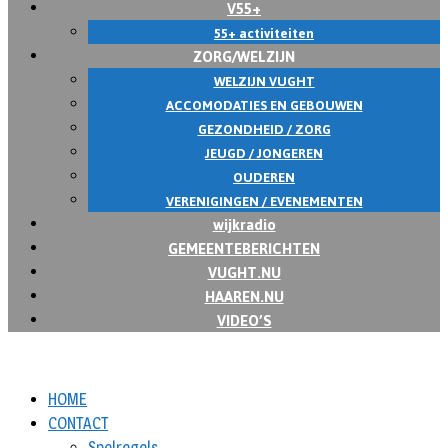
V55+
55+ activiteiten
ZORG/WELZIJN
WELZIJN VUGHT
ACCOMODATIES EN GEBOUWEN
GEZONDHEID / ZORG
JEUGD / JONGEREN
OUDEREN
VERENIGINGEN / EVENEMENTEN
wijkradio
GEMEENTEBERICHTEN
VUGHT.NU
HAAREN.NU
VIDEO’S
HOME
CONTACT
Spelregels