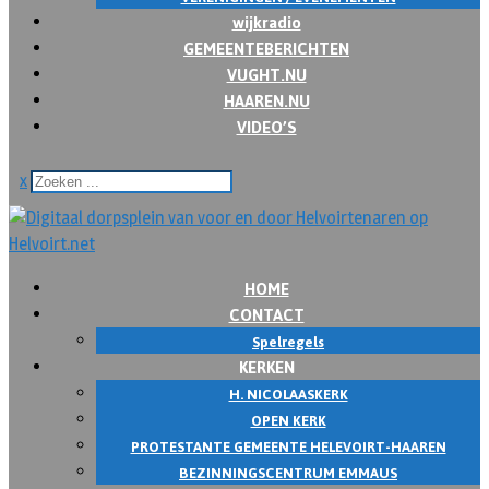
wijkradio
GEMEENTEBERICHTEN
VUGHT.NU
HAAREN.NU
VIDEO’S
x
HOME
CONTACT
Spelregels
KERKEN
H. NICOLAASKERK
OPEN KERK
PROTESTANTE GEMEENTE HELEVOIRT-HAAREN
BEZINNINGSCENTRUM EMMAUS