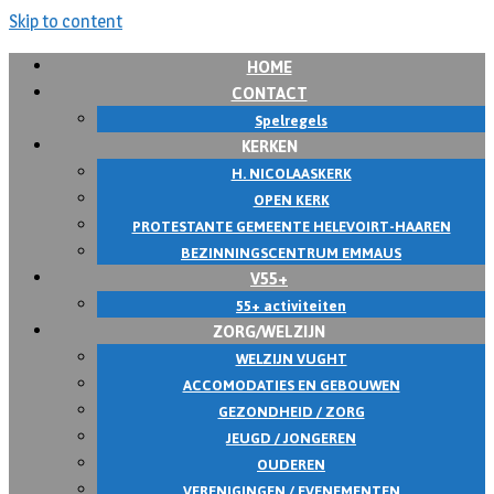
Skip to content
HOME
CONTACT
Spelregels
KERKEN
H. NICOLAASKERK
OPEN KERK
PROTESTANTE GEMEENTE HELEVOIRT-HAAREN
BEZINNINGSCENTRUM EMMAUS
V55+
55+ activiteiten
ZORG/WELZIJN
WELZIJN VUGHT
ACCOMODATIES EN GEBOUWEN
GEZONDHEID / ZORG
JEUGD / JONGEREN
OUDEREN
VERENIGINGEN / EVENEMENTEN