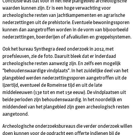
Conclusie was dat voor in het hele plangebied archeologische
waarden kunnen zijn. Er is een hoge verwachting voor
archeologische resten van jachtkampementen en agrarische
nederzettingen uit de prehistorie. Eventuele bewoningssporen
kunnen dan aangetroffen worden in de vorm van bijvoorbeeld
nederzettingen, boerderijen of afvalkuilen en greppelsystemen.
Ook het bureau Synthegra deed onderzoek in 2012, met
proefsleuven, zie de foto. Daaruit bleek dat er inderdaad
archeologische resten aanwezig zijn. En zelfs een mogelijk
“behoudenswaardige vindplaats”. In het zuidelijke deel van het
plangebied werden nederzettingssporen aangetroffen uit de
ijzertijd, eventueel de Romeinse tijd en uit de late
middeleeuwen (13e tot en met 15e eeuw). De vindplaatsen uit
beide perioden zijn behoudenswaardig. In het noordelijk en
middendeel van het plangebied zijn geen archeologisch resten
aangetoond.
Archeologische onderzoeksbureaus die verder onderzoek willen
doen kunnen voor de opdracht een offerte indienen bij de