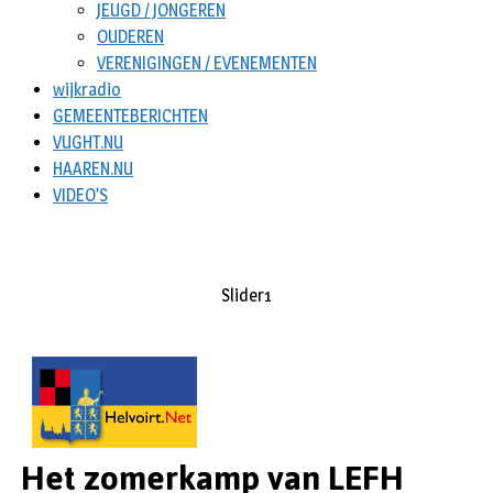
JEUGD / JONGEREN
OUDEREN
VERENIGINGEN / EVENEMENTEN
wijkradio
GEMEENTEBERICHTEN
VUGHT.NU
HAAREN.NU
VIDEO’S
Slider1
slider2
Het zomerkamp van LEFH