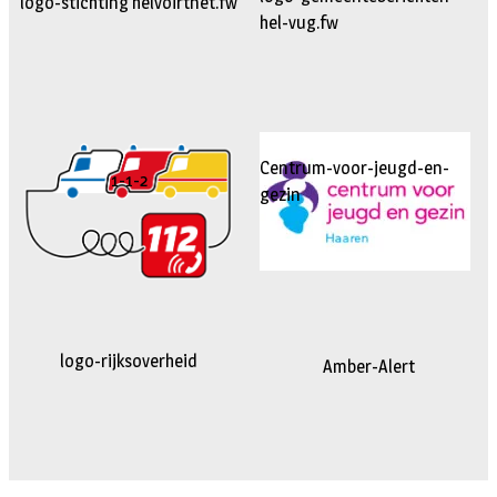
logo-stichting helvoirtnet.fw
hel-vug.fw
Centrum-voor-jeugd-en-
1-1-2
gezin
logo-rijksoverheid
Amber-Alert