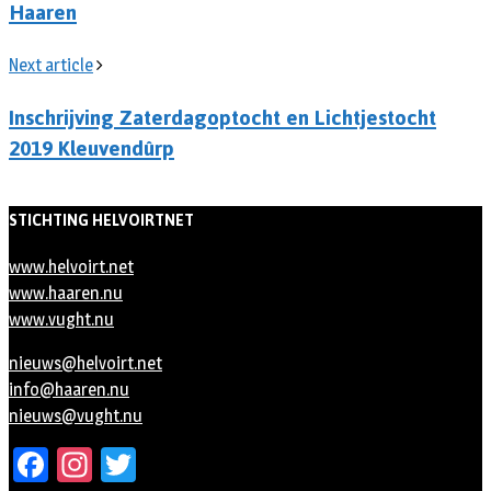
Haaren
Next article
Inschrijving Zaterdagoptocht en Lichtjestocht
2019 Kleuvendûrp
STICHTING HELVOIRTNET
www.helvoirt.net
www.haaren.nu
www.vught.nu
nieuws@helvoirt.net
info@haaren.nu
nieuws@vught.nu
Facebook
Instagram
Twitter