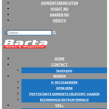
GEMEENTEBERICHTEN
VUGHT.NU
HAAREN.NU
VIDEO’S
x
HOME
CONTACT
Spelregels
KERKEN
H. NICOLAASKERK
OPEN KERK
PROTESTANTE GEMEENTE HELEVOIRT-HAAREN
BEZINNINGSCENTRUM EMMAUS
V55+