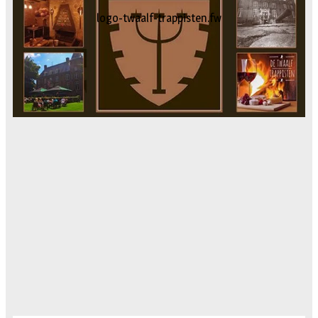
logo-gevelspecialist.fw