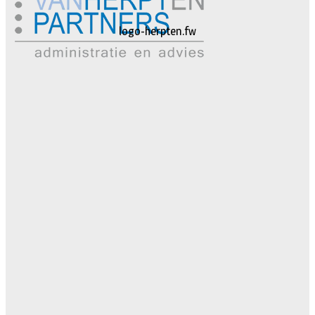
logo-herpten.fw