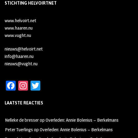
STICHTING HELVOIRTNET
www.helvoirt.net
www.haaren.nu
www.vught.nu
nieuws@helvoirt.net
info@haaren.nu
nieuws@vught.nu
Fa
In
T
ce
st
wi
LAATSTE REACTIES
b
ag
tt
oo
ra
er
Nelleke de bresser
op
Overleden: Annie Bolenius – Berkelmans
k
m
Peter Tuerlings
op
Overleden: Annie Bolenius – Berkelmans