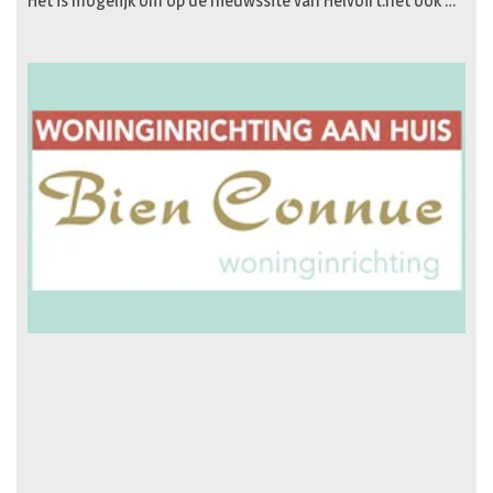
Het is mogelijk om op de nieuwssite van Helvoirt.net ook …