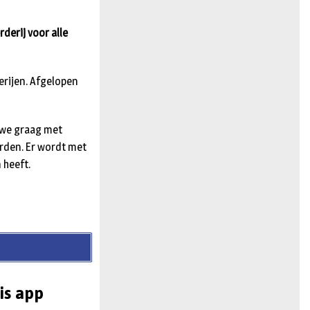
n
rderij voor alle
erijen. Afgelopen
n we graag met
rden. Er wordt met
 heeft.
is app