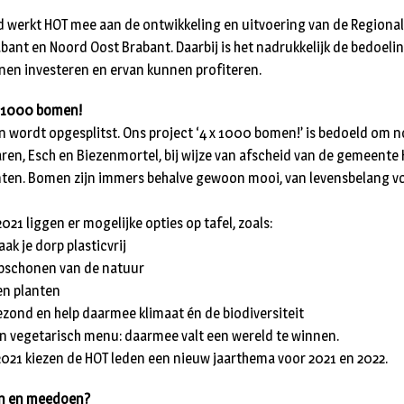
d werkt HOT mee aan de ontwikkeling en uitvoering van de Regional
rabant en Noord Oost Brabant. Daarbij is het nadrukkelijk de bedoel
en investeren en ervan kunnen profiteren.
x 1000 bomen!
wordt opgesplitst. Ons project ‘4 x 1000 bomen!’ is bedoeld om no
aren, Esch en Biezenmortel, bij wijze van afscheid van de gemeent
ten. Bomen zijn immers behalve gewoon mooi, van levensbelang vo
021 liggen er mogelijke opties op tafel, zoals:
ak je dorp plasticvrij
opschonen van de natuur
en planten
ond en help daarmee klimaat én de biodiversiteit
n vegetarisch menu: daarmee valt een wereld te winnen.
 2021 kiezen de HOT leden een nieuw jaarthema voor 2021 en 2022.
en en meedoen?