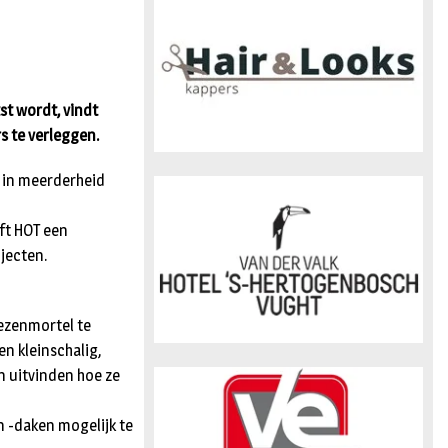
n
st wordt, vindt
s te verleggen.
 in meerderheid
jft HOT een
jecten.
iezenmortel te
n kleinschalig,
n uitvinden hoe ze
 -daken mogelijk te