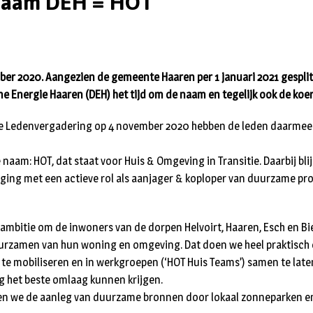
naam DEH = HOT’
er 2020. Aangezien de gemeente Haaren per 1 januari 2021 gesplit
 Energie Haaren (DEH) het tijd om de naam en tegelijk ook de koer
e Ledenvergadering op 4 november 2020 hebben de leden daarmee
 naam: HOT, dat staat voor Huis & Omgeving in Transitie. Daarbij bli
ging met een actieve rol als aanjager & koploper van duurzame pro
 ambitie om de inwoners van de dorpen Helvoirt, Haaren, Esch en B
uurzamen van hun woning en omgeving. Dat doen we heel praktisch e
te mobiliseren en in werkgroepen (‘HOT Huis Teams’) samen te late
g het beste omlaag kunnen krijgen.
en we de aanleg van duurzame bronnen door lokaal zonneparken en