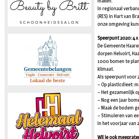
maken.
In regionaal verban
(RES) in Hart van B
onze omgeving kunn
Speerpunt 2020: 4 
De Gemeente Haaren 
dorpen Helvoirt, Ha
1000 bomen te plan
klimaat.
Als speerpunt voor 2
– Op plasticdieet: ma
– Het gezamenlijk 
– Nog een jaar bom
– Maak de bodem gez
– Stimuleren van ee
In het voorjaar van
Wil je ook meeprat