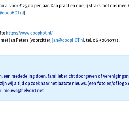
al voor € 25,00 per jaar. Dan praat en doe jij straks met ons mee. G
@coopHOT.nl
).
ite
https://www.coophot.nl/
met Jan Peters (voorzitter,
jan@coopHOT.nl
, tel. 06 50630371.
n, een mededeling doen, familiebericht doorgeven of verenigingsni
zijn wij altijd op zoek naar het laatste nieuws. (een foto en/of logo
r!
nieuws@helvoirt.net