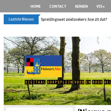
HOME
CONTACT
KERKEN
V55+
Laatste Nieuws
Spreidingswet asielzoekers: hoe zit dat?