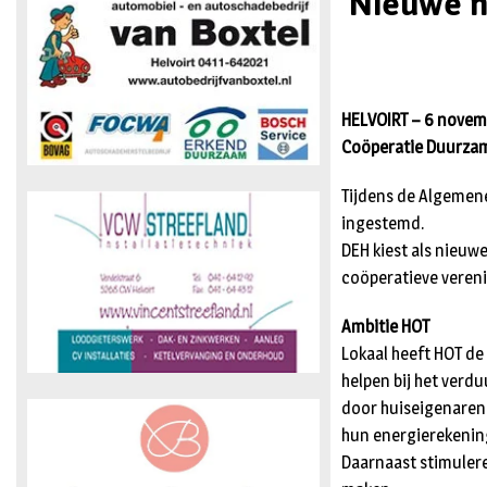
‘Nieuwe 
HELVOIRT – 6
novemb
Coöperatie Duurzame
Tijdens de Algemen
ingestemd.
DEH kiest als nieuwe
coöperatieve vereni
Ambitie HOT
Lokaal heeft HOT de
helpen bij het verd
door huiseigenaren 
hun energierekenin
Daarnaast stimuler